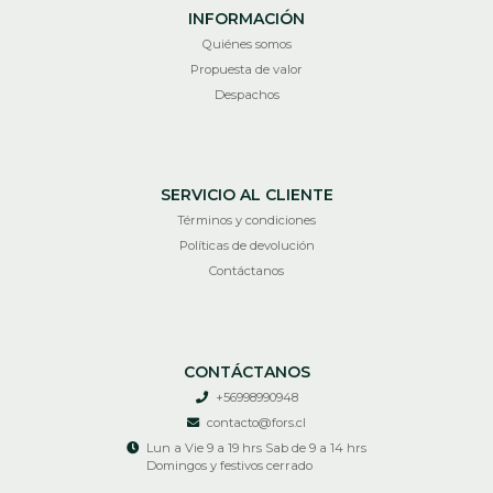
INFORMACIÓN
Quiénes somos
Propuesta de valor
Despachos
SERVICIO AL CLIENTE
Términos y condiciones
Políticas de devolución
Contáctanos
CONTÁCTANOS
+56998990948
contacto@fors.cl
Lun a Vie 9 a 19 hrs Sab de 9 a 14 hrs
Domingos y festivos cerrado