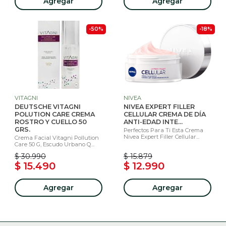
Agregar
Agregar
-50%
-18%
VITAGNI
NIVEA
DEUTSCHE VITAGNI
NIVEA EXPERT FILLER
POLUTION CARE CREMA
CELLULAR CREMA DE DÍA
ROSTRO Y CUELLO 50
ANTI-EDAD INTE...
GRS.
Perfectos Para Ti Esta Crema
Nivea Expert Filler Cellular...
Crema Facial Vitagni Pollution
Care 50 G, Escudo Urbano Q...
$ 30.990
$ 15.879
$ 15.490
$ 12.990
Agregar
Agregar