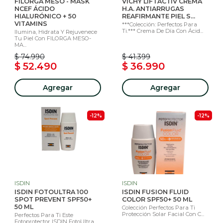
FILORGA MESO - MASK
VICHY LIFTACTIV CREMA
NCEF ÁCIDO
H.A. ANTIARRUGAS
HIALURÓNICO + 50
REAFIRMANTE PIEL S...
VITAMINS
***Colección: Perfectos Para
Ti.*** Crema De Día Con Ácid...
Ilumina, Hidrata Y Rejuvenece
Tu Piel Con FILORGA MESO-
MA...
$ 74.990
$ 41.399
$ 52.490
$ 36.990
Agregar
Agregar
-12%
-12%
ISDIN
ISDIN
ISDIN FOTOULTRA 100
ISDIN FUSION FLUID
SPOT PREVENT SPF50+
COLOR SPF50+ 50 ML
50 ML
Colección Perfectos Para Ti
Protección Solar Facial Con C...
Perfectos Para Ti Este
Fotoprotector ISDIN FotoUltra