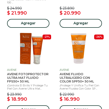
100 ...
$ 24.990
$ 23.890
$ 21.990
$ 20.990
Agregar
Agregar
-21%
-26%
AVENE
AVENE
AVENE FOTOPROTECTOR
AVENE FLUIDO
ULTRA MAT FLUIDO
ULTRALIGERO CON
FPS50+ 50 ML
COLOR SPF50+ 50 ML
¡Controla El Brillo Y Protege Tu
¡Protege Y Unifica Tu Piel Con
Piel Con Avene Ultra Mat...
Avene Fluidos Con Color SP...
$ 23.990
$ 22.990
$ 18.990
$ 16.990