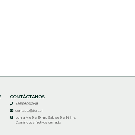
E
CONTÁCTANOS
+56998990948
contacto@fors.cl
Lun a Vie 9 a 19 hrs Sab de 9 a 14 hrs
Domingos y festivos cerrado