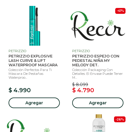
-41%
PETRIZZIO
PETRIZZIO
PETRIZZIO EXPLOSIVE
PETRIZZIO ESPEJO CON
LASH CURVE & LIFT
PEDESTAL NIÑA MY
WATERPROOF MASCARA
MELODY DET.
Colección Perfectos Para Ti
Colección Packaging Con
Máscara De Pestañas
Detalles: El Envase Puede Tener
Waterproo...
M...
$ 8.099
$ 4.990
$ 4.790
Agregar
Agregar
-26%