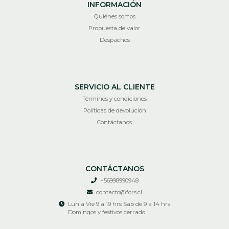
INFORMACIÓN
Quiénes somos
Propuesta de valor
Despachos
SERVICIO AL CLIENTE
Términos y condiciones
Políticas de devolución
Contáctanos
CONTÁCTANOS
+56998990948
contacto@fors.cl
Lun a Vie 9 a 19 hrs Sab de 9 a 14 hrs
Domingos y festivos cerrado