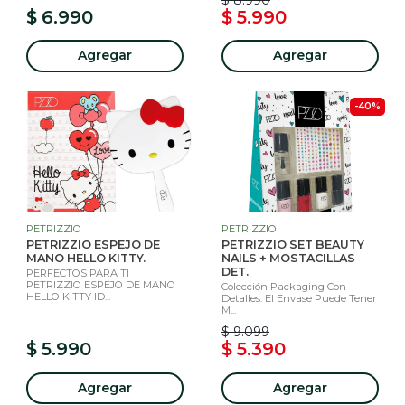
$ 6.990
$ 5.990
Agregar
Agregar
-40%
PETRIZZIO
PETRIZZIO
PETRIZZIO ESPEJO DE
PETRIZZIO SET BEAUTY
MANO HELLO KITTY.
NAILS + MOSTACILLAS
DET.
PERFECTOS PARA TI
PETRIZZIO ESPEJO DE MANO
Colección Packaging Con
HELLO KITTY ID...
Detalles: El Envase Puede Tener
M...
$ 9.099
$ 5.990
$ 5.390
Agregar
Agregar