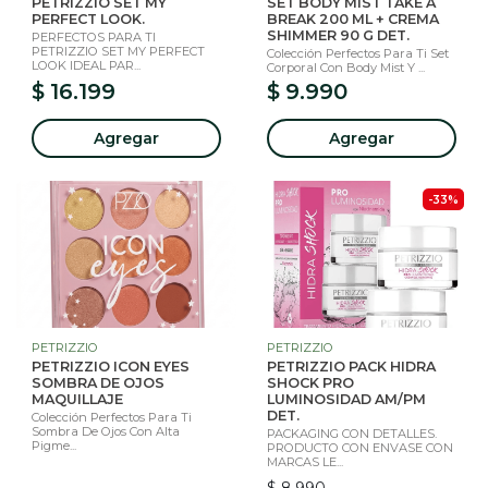
PETRIZZIO SET MY
SET BODY MIST TAKE A
PERFECT LOOK.
BREAK 200 ML + CREMA
SHIMMER 90 G DET.
PERFECTOS PARA TI
PETRIZZIO SET MY PERFECT
Colección Perfectos Para Ti Set
LOOK IDEAL PAR...
Corporal Con Body Mist Y ...
$ 16.199
$ 9.990
Agregar
Agregar
-33%
PETRIZZIO
PETRIZZIO
PETRIZZIO ICON EYES
PETRIZZIO PACK HIDRA
SOMBRA DE OJOS
SHOCK PRO
MAQUILLAJE
LUMINOSIDAD AM/PM
DET.
Colección Perfectos Para Ti
Sombra De Ojos Con Alta
PACKAGING CON DETALLES.
Pigme...
PRODUCTO CON ENVASE CON
MARCAS LE...
$ 8.990