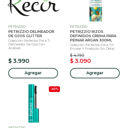
PETRIZZIO
PETRIZZIO
PETRIZZIO DELINEADOR
PETRIZZIO RIZOS
DE OJOS GLITTER
DEFINIDOS CREMA PARA
PEINAR ARGAN 300ML
Colección Perfectos Para Ti
Delineador De Ojos Con
Colección Perfectos Para Ti!!
Acabad...
Envase Y Producto Sin Detal...
$ 4.190
$ 3.990
$ 3.090
Agregar
Agregar
-40%
PETRIZZIO