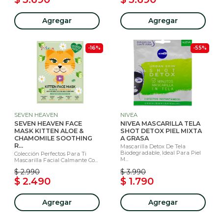
Agregar
Agregar
-16%
-55%
SEVEN HEAVEN
NIVEA
SEVEN HEAVEN FACE
NIVEA MASCARILLA TELA
MASK KITTEN ALOE &
SHOT DETOX PIEL MIXTA
CHAMOMILE SOOTHING
A GRASA
R...
Mascarilla Detox De Tela
Biodegradable, Ideal Para Piel
Colección Perfectos Para Ti
M...
Mascarilla Facial Calmante Co...
$ 2.990
$ 3.990
$ 2.490
$ 1.790
Agregar
Agregar