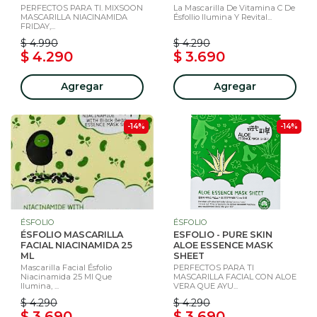
PERFECTOS PARA TI. MIXSOON
La Mascarilla De Vitamina C De
MASCARILLA NIACINAMIDA
Ésfollio Ilumina Y Revital...
FRIDAY,...
$ 4.990
$ 4.290
$ 4.290
$ 3.690
Agregar
Agregar
-14%
-14%
ÉSFOLIO
ÉSFOLIO
ÉSFOLIO MASCARILLA
ESFOLIO - PURE SKIN
FACIAL NIACINAMIDA 25
ALOE ESSENCE MASK
ML
SHEET
Mascarilla Facial Ésfolio
PERFECTOS PARA TI
Niacinamida 25 Ml Que
MASCARILLA FACIAL CON ALOE
Ilumina, ...
VERA QUE AYU...
$ 4.290
$ 4.290
$ 3.690
$ 3.690