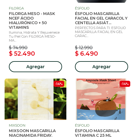
FILORGA
ÉSFOLIO
FILORGA MESO - MASK
ÉSFOLIO MASCARILLA
NCEF ÁCIDO
FACIAL EN GEL CARACOL Y
HIALURÓNICO + 50
CENTELLA ASIÁT...
VITAMINS
PERFECTOS PARA TI. ESFOLIO
MASCARILLA FACIAL EN GEL
Ilumina, Hidrata Y Rejuvenece
CARAC...
Tu Piel Con FILORGA MESO-
MA...
$ 74.990
$ 12.990
$ 52.490
$ 6.490
Agregar
Agregar
-14%
-14%
MIXSOON
ÉSFOLIO
MIXSOON MASCARILLA
ÉSFOLIO MASCARILLA
NIACINAMIDA FRIDAY.
VITAMINA C 25 ML