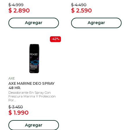
$ 4.999
$ 4.490
$ 2.890
$ 2.590
Agregar
Agregar
-42%
AXE
AXE MARINE DEO SPRAY
48 HR.
Desodorante En Spray Con
Frescura Marina Y Protección
Por...
$ 3.450
$ 1.990
Agregar