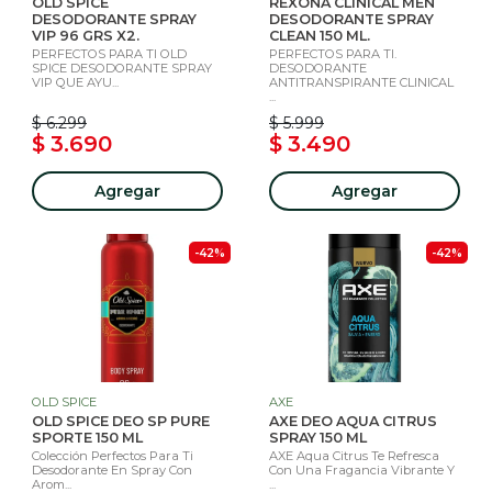
OLD SPICE
REXONA CLINICAL MEN
DESODORANTE SPRAY
DESODORANTE SPRAY
VIP 96 GRS X2.
CLEAN 150 ML.
PERFECTOS PARA TI OLD
PERFECTOS PARA TI.
SPICE DESODORANTE SPRAY
DESODORANTE
VIP QUE AYU...
ANTITRANSPIRANTE CLINICAL
...
$ 6.299
$ 5.999
$ 3.690
$ 3.490
Agregar
Agregar
-42%
-42%
OLD SPICE
AXE
OLD SPICE DEO SP PURE
AXE DEO AQUA CITRUS
SPORTE 150 ML
SPRAY 150 ML
Colección Perfectos Para Ti
AXE Aqua Citrus Te Refresca
Desodorante En Spray Con
Con Una Fragancia Vibrante Y
Arom...
...