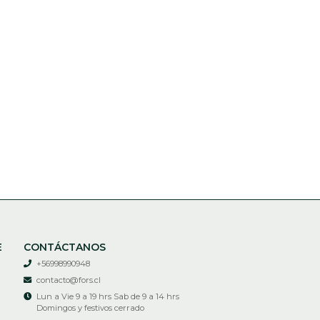
E
CONTÁCTANOS
+56998990948
contacto@fors.cl
Lun a Vie 9 a 19 hrs Sab de 9 a 14 hrs
Domingos y festivos cerrado