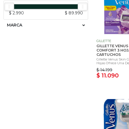
$ 2.990
$ 89.990
MARCA
GILLETTE
GILLETTE VENUS
COMFORT 3 HOJA
CARTUCHOS
Gillette Venus Skin 
Hojas Ofrece Una Dep
$ 14.199
$ 11.090