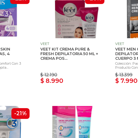
VEET
VEET
 SKIN
VEET KIT CREMA PURE &
VEET MEN
S, 4
FRESH DEPILATORIA 50 ML +
DEPILATOR
CREMA POS...
CUERPO 3 M
Comfort Con 3
Colección: Pa
ila...
Producto Con 
$ 12.190
$ 13.399
$ 8.990
$ 7.990
-21%