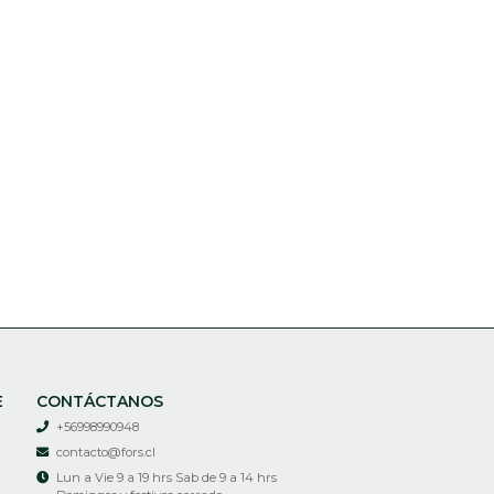
E
CONTÁCTANOS
+56998990948
contacto@fors.cl
Lun a Vie 9 a 19 hrs Sab de 9 a 14 hrs