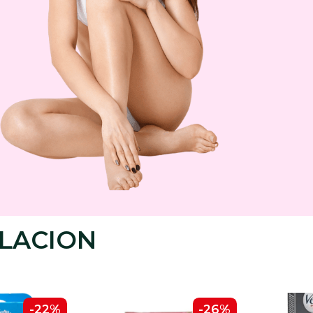
ILACION
-22%
-26%