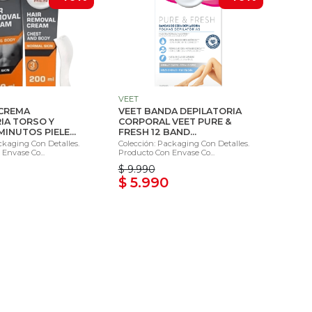
VEET
 CREMA
VEET BANDA DEPILATORIA
IA TORSO Y
CORPORAL VEET PURE &
INUTOS PIELE...
FRESH 12 BAND...
ckaging Con Detalles.
Colección: Packaging Con Detalles.
Envase Co...
Producto Con Envase Co...
$ 9.990
$ 5.990