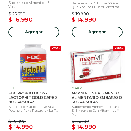
Suplemento Alimenticio En
Regenerador Articular Y Óseo
Via...
Que Reduce El Dolor Mientras...
$ 25.690
$ 19.990
$ 16.990
$ 14.990
Agregar
Agregar
-25%
-36%
FDC
MAAM
FDC PROBIOTICOS -
MAAM VIT SUPLEMENTO
LACTOPHIT GOLD CARE X
ALIMENTARIO EMBARAZO
90 CAPSULAS
30 CÁPSULAS
Simbiótico Multicepa De Alta
Suplemento Alimentario Para
Potencia Para Restaurar La F...
El Embarazo Con Vitaminas Y
M...
$ 19.990
$ 23.499
$ 14.990
$ 14.990