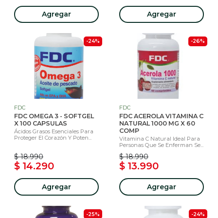
Agregar
Agregar
-24%
-26%
FDC
FDC
FDC OMEGA 3 - SOFTGEL
FDC ACEROLA VITAMINA C
X 100 CAPSULAS
NATURAL 1000 MG X 60
COMP
Ácidos Grasos Esenciales Para
Proteger El Corazón Y Poten...
Vitamina C Natural Ideal Para
Personas Que Se Enferman Se...
$ 18.990
$ 18.990
$ 14.290
$ 13.990
Agregar
Agregar
-25%
-24%