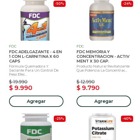
-50%
-24%
FDC
FDC
FDC ADELGAZANTE - 4 EN
FDC MEMORIA Y
1 CON L-CARNITINA X 60
CONCENTRACION - ACTIV
CAPS
MENT X 30 CAP.
Fórmula Quemadora Y
Producto Natural Revitalizante
Saciante Para Un Control De
Que Potencia La Concentrac...
Peso Efec...
$ 19.990
$ 12.990
$ 9.990
$ 9.790
Agregar
Agregar
-25%
-40%