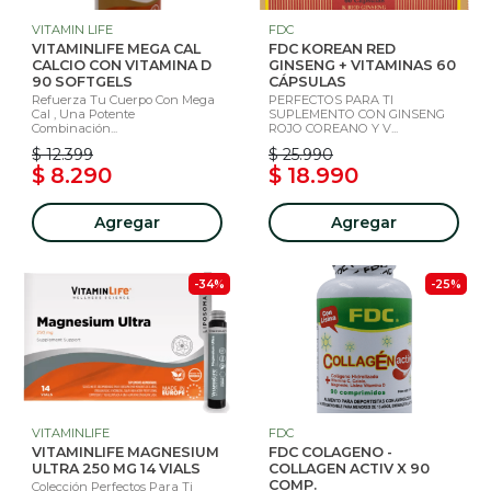
VITAMIN LIFE
FDC
VITAMINLIFE MEGA CAL
FDC KOREAN RED
CALCIO CON VITAMINA D
GINSENG + VITAMINAS 60
90 SOFTGELS
CÁPSULAS
Refuerza Tu Cuerpo Con Mega
PERFECTOS PARA TI
Cal , Una Potente
SUPLEMENTO CON GINSENG
Combinación...
ROJO COREANO Y V...
$ 12.399
$ 25.990
$ 8.290
$ 18.990
Agregar
Agregar
-34%
-25%
VITAMINLIFE
FDC
VITAMINLIFE MAGNESIUM
FDC COLAGENO -
ULTRA 250 MG 14 VIALS
COLLAGEN ACTIV X 90
COMP.
Colección Perfectos Para Ti