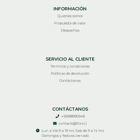
INFORMACIÓN
Quiénes somos
Propuesta de valor
Despachos
SERVICIO AL CLIENTE
Términos y condiciones
Políticas de devolución
Contáctanos
CONTÁCTANOS
+56998990948
contacto@fors.cl
Lun a Vie 9 a 19 hrs Sab de 9 a 14 hrs
Domingos y festivos cerrado