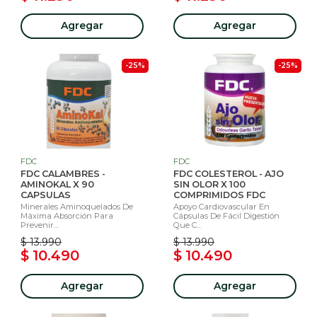
Agregar
Agregar
-25%
-25%
FDC
FDC
FDC CALAMBRES -
FDC COLESTEROL - AJO
AMINOKAL X 90
SIN OLOR X 100
CAPSULAS
COMPRIMIDOS FDC
Minerales Aminoquelados De
Apoyo Cardiovascular En
Máxima Absorción Para
Cápsulas De Fácil Digestión
Prevenir...
Que C...
$ 13.990
$ 13.990
$ 10.490
$ 10.490
Agregar
Agregar