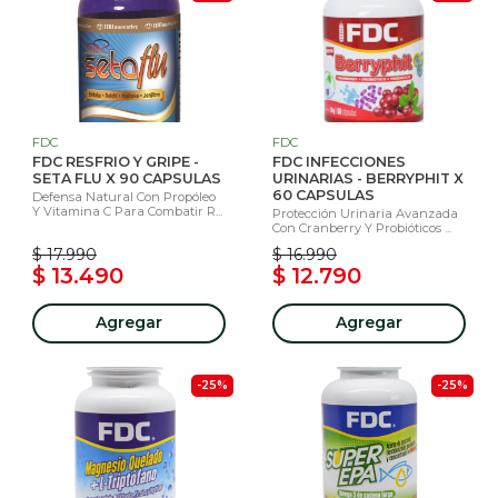
FDC
FDC
FDC RESFRIO Y GRIPE -
FDC INFECCIONES
SETA FLU X 90 CAPSULAS
URINARIAS - BERRYPHIT X
60 CAPSULAS
Defensa Natural Con Propóleo
Y Vitamina C Para Combatir R...
Protección Urinaria Avanzada
Con Cranberry Y Probióticos ...
$ 17.990
$ 16.990
$ 13.490
$ 12.790
Agregar
Agregar
-25%
-25%