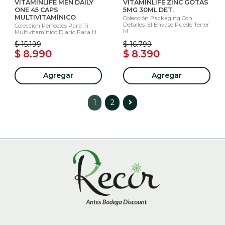
VITAMINLIFE MEN DAILY
VITAMINLIFE ZINC GOTAS
ONE 45 CAPS
5MG 30ML DET.
MULTIVITAMÍNICO
Colección Packaging Con
Detalles: El Envase Puede Tener
Colección Perfectos Para Ti
M...
Multivitamínico Diario Para H...
$ 15.199
$ 16.799
$ 8.990
$ 8.390
Agregar
Agregar
1
2