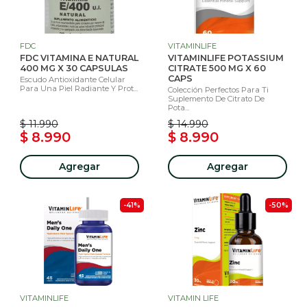
FDC
VITAMINLIFE
FDC VITAMINA E NATURAL
VITAMINLIFE POTASSIUM
400 MG X 30 CAPSULAS
CITRATE 500 MG X 60
CAPS
Escudo Antioxidante Celular
Para Una Piel Radiante Y Prot...
Colección Perfectos Para Ti
Suplemento De Citrato De
Pota...
$ 11.990
$ 14.990
$ 8.990
$ 8.990
Agregar
Agregar
-41%
-50%
VITAMINLIFE
VITAMIN LIFE