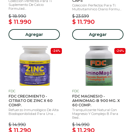
CAPS
Colección Perfectos Para Ti
Suplemento De Calcio
Colección Perfectos Para Ti:
Formulad...
Multivitamínico Diario Formu...
$ 18.990
$ 23.599
$ 11.990
$ 11.790
Agregar
Agregar
-24%
-24%
FDC
FDC
FDC CRECIMIENTO -
FDC MAGNESIO -
CITRATO DE ZINC X 60
AMINOMAG-B 900 MG. X
COMP.
60 COMP.
Refuerzo Inmunológico De Alta
Tranquilizante Natural Con
Biodisponibilidad Para Una ...
Magnesio Y Complejo B Para
Red...
$ 14.990
$ 14.990
$ 11.290
$ 11.290