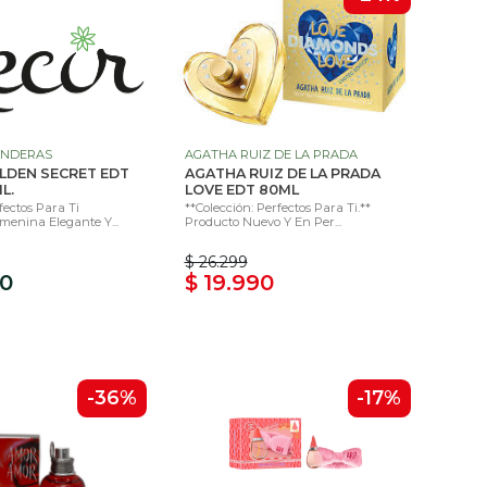
ANDERAS
AGATHA RUIZ DE LA PRADA
LDEN SECRET EDT
AGATHA RUIZ DE LA PRADA
L.
LOVE EDT 80ML
fectos Para Ti
**Colección: Perfectos Para Ti.**
menina Elegante Y...
Producto Nuevo Y En Per...
$ 26.299
90
$ 19.990
-36%
-17%