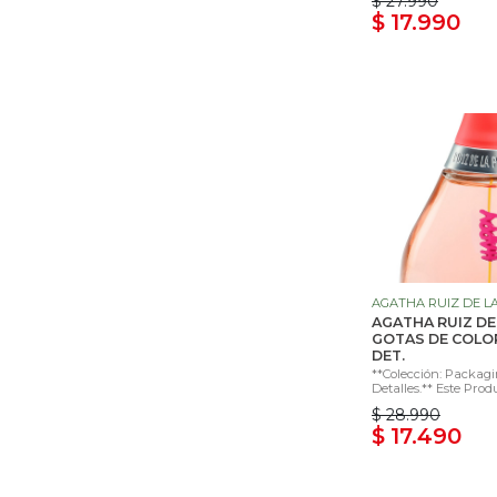
$ 27.990
$ 17.990
AGATHA RUIZ DE L
AGATHA RUIZ DE
GOTAS DE COLO
DET.
**Colección: Packag
Detalles.** Este Prod
$ 28.990
$ 17.490