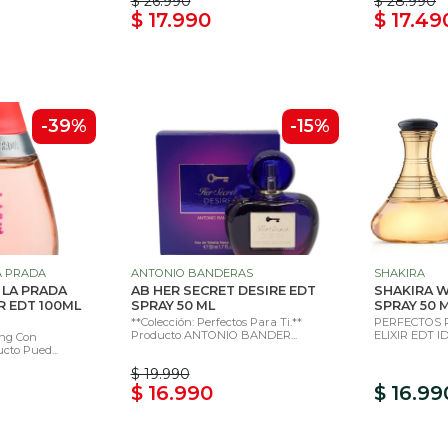
$ 26.990
$ 28.990
$ 17.990
$ 17.49
-39%
-15%
A PRADA
ANTONIO BANDERAS
SHAKIRA
 LA PRADA
AB HER SECRET DESIRE EDT
SHAKIRA W
R EDT 100ML
SPRAY 50 ML
SPRAY 50 M
**Colección: Perfectos Para Ti.**
PERFECTOS P
Producto ANTONIO BANDER...
ELIXIR EDT I
ing Con
ucto Pued...
$ 19.990
$ 16.990
$ 16.99