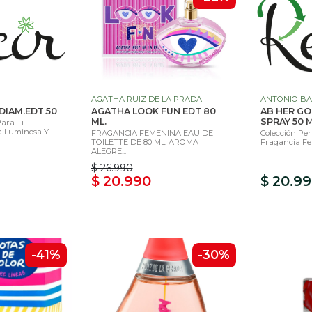
AGATHA RUIZ DE LA PRADA
ANTONIO B
DIAM.EDT.50
AGATHA LOOK FUN EDT 80
AB HER GO
ML.
SPRAY 50 M
Para Ti
Luminosa Y...
FRAGANCIA FEMENINA EAU DE
Colección Per
TOILETTE DE 80 ML. AROMA
Fragancia Fe
ALEGRE...
$ 26.990
$ 20.990
$ 20.9
-41%
-30%