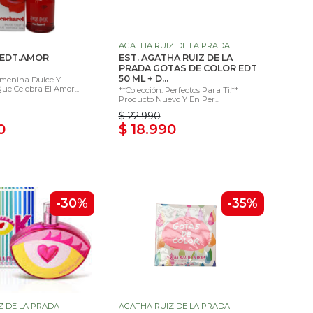
AGATHA RUIZ DE LA PRADA
 EDT.AMOR
EST. AGATHA RUIZ DE LA
PRADA GOTAS DE COLOR EDT
50 ML + D...
emenina Dulce Y
e Celebra El Amor...
**Colección: Perfectos Para Ti.**
Producto Nuevo Y En Per...
$ 22.990
0
$ 18.990
-30%
-35%
Z DE LA PRADA
AGATHA RUIZ DE LA PRADA