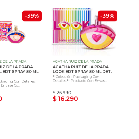
-39%
-39%
Z DE LA PRADA
AGATHA RUIZ DE LA PRADA
IZ DE LA PRADA
AGATHA RUIZ DE LA PRADA
 EDT SPRAY 80 ML
LOOK EDT SPRAY 80 ML DET.
**Colección: Packaging Con
Detalles.** Producto Con Envas...
ckaging Con Detalles.
Envase Co...
$ 26.990
0
$ 16.290