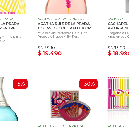
A PRADA
AGATHA RUIZ DE LA PRADA
CACHAREL
 LA PRADA
AGATHA RUIZ DE LA PRADA
CACHAREL
R ENTRE
GOTAS DE COLOR EDT 100ML
AMOR30M
**Colección: Perfectos Para Ti.**
Fragancia F
Producto Nuevo Y En Per...
Apasionada Qu
 Con Detalles.
Co...
$ 27.990
$ 29.990
$ 19.490
$ 18.99
-5%
-30%
AGATHA RUIZ DE LA PRADA
AGATHA RUI