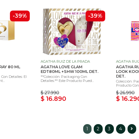
-39%
-39%
AGATHA RUIZ DE LA PRADA
AGATHA RUI
RAY 80 ML
AGATHA LOVE GLAM
AGATHA RU
EDT80ML +SHW 100ML DET.
LOOK KOOL
DET.
Con Detalles: El
**Colección: Packaging Con
...
Detalles.** Este Producto Pued...
Colección: Pa
Producto Con 
$ 27.990
$ 26.990
$ 16.890
$ 16.29
1
2
3
4