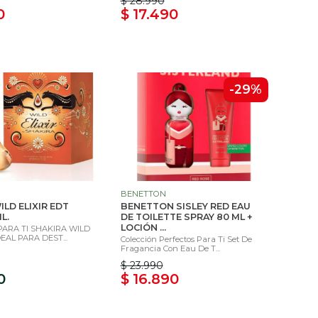
$ 28.990
0
$ 17.490
-29%
BENETTON
ILD ELIXIR EDT
BENETTON SISLEY RED EAU
L.
DE TOILETTE SPRAY 80 ML +
LOCIÓN ...
ARA TI SHAKIRA WILD
DEAL PARA DEST...
Colección Perfectos Para Ti Set De
Fragancia Con Eau De T...
$ 23.990
0
$ 16.890