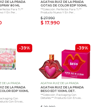
IZ DE LA PRADA
AGATHA RUIZ DE LA PRADA
SPRAY 80 ML
GOTAS DE COLOR EDP 100ML
erfectos Para Ti.**
**Colección: Perfectos Para Ti.**
o Y En Per...
Producto Nuevo Y En Per...
$ 27.990
0
$ 17.990
-39%
-39%
Z DE LA PRADA
AGATHA RUIZ DE LA PRADA
IZ DE LA PRADA
AGATHA RUIZ DE LA PRADA
COLOR EDP 100ML
BESO EDT 100ML DET.
**Colección: Packaging Con
Detalles.** Producto Con Envas...
 Packaging Con
oducto Con Envas...