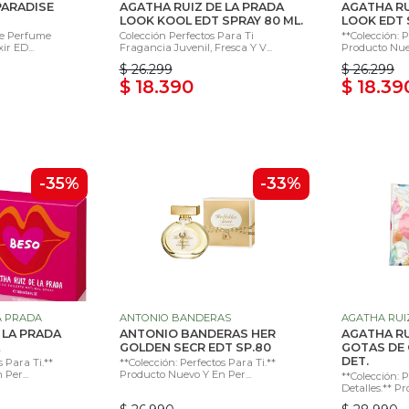
PARADISE
AGATHA RUIZ DE LA PRADA
AGATHA RU
LOOK KOOL EDT SPRAY 80 ML.
LOOK EDT 
te Perfume
Colección Perfectos Para Ti
**Colección: P
ir ED...
Fragancia Juvenil, Fresca Y V...
Producto Nuev
$ 26.299
$ 26.299
$ 18.390
$ 18.39
-35%
-33%
A PRADA
ANTONIO BANDERAS
AGATHA RUI
 LA PRADA
ANTONIO BANDERAS HER
AGATHA RU
GOLDEN SECR EDT SP.80
GOTAS DE 
DET.
s Para Ti.**
**Colección: Perfectos Para Ti.**
Per...
Producto Nuevo Y En Per...
**Colección:
Detalles.** Pr