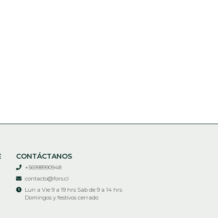
E
CONTÁCTANOS
+56998990948
contacto@fors.cl
Lun a Vie 9 a 19 hrs Sab de 9 a 14 hrs
Domingos y festivos cerrado