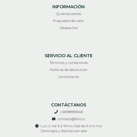
INFORMACIÓN
Quiénes somos
Propuesta de valor
Despachos
SERVICIO AL CLIENTE
Términos y condiciones
Políticas de devolución
Contáctanos
CONTÁCTANOS
+56998990948
contacto@fors.cl
Lun a Vie 9 a 19 hrs Sab de 9 a 14 hrs
Domingos y festivos cerrado