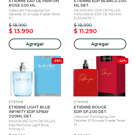
ETIENNE EAU DE PARFUM
ETIENNE EDP BLANC0 200
ROSE 200 ML
ML DET.
Colección Packaging Con
PACKAGING CON DETALLES.
Detalles: El Envase Puede Tener
FRAGANCIA EDP DE AROMA
M...
ELEGANTE Y...
$ 18.990
$ 18.990
$ 13.990
$ 11.290
Agregar
Agregar
-39%
-40%
ETIENNE
ETIENNE
ETIENNE LIGHT BLUE
ETIENNE ROUGE
INFINITY EDP SPRAY
EDP.SP.200 DET.
200ML DET.
Colección Packaging Con
Detalles: El Envase Puede Tener
PACKAGING CON DETALLES
M...
Este Perfume Light Blue
Infinity D...