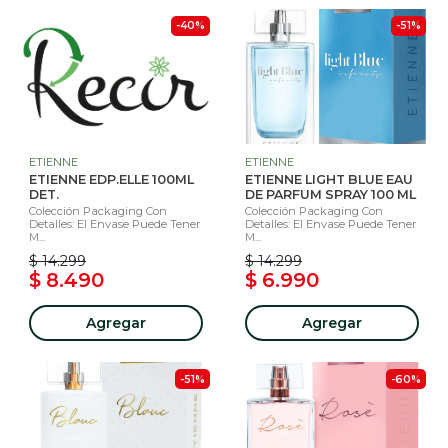
-40%
-51%
ETIENNE
ETIENNE
ETIENNE EDP.ELLE 100ML
ETIENNE LIGHT BLUE EAU
DET.
DE PARFUM SPRAY 100 ML
Colección Packaging Con
Colección Packaging Con
Detalles: El Envase Puede Tener
Detalles: El Envase Puede Tener
M...
M...
$ 14.299
$ 14.299
$ 8.490
$ 6.990
Agregar
Agregar
-51%
-60%