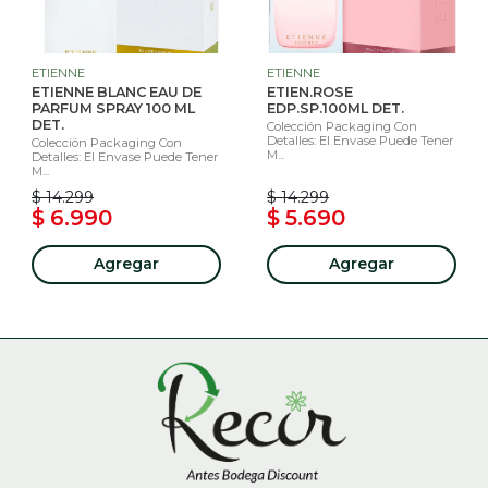
ETIENNE
ETIENNE
ETIENNE BLANC EAU DE
ETIEN.ROSE
PARFUM SPRAY 100 ML
EDP.SP.100ML DET.
DET.
Colección Packaging Con
Detalles: El Envase Puede Tener
Colección Packaging Con
M...
Detalles: El Envase Puede Tener
M...
$ 14.299
$ 14.299
$ 6.990
$ 5.690
Agregar
Agregar