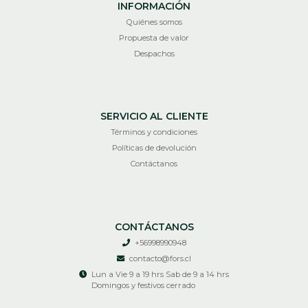
INFORMACIÓN
Quiénes somos
Propuesta de valor
Despachos
SERVICIO AL CLIENTE
Términos y condiciones
Políticas de devolución
Contáctanos
CONTÁCTANOS
+56998990948
contacto@fors.cl
Lun a Vie 9 a 19 hrs Sab de 9 a 14 hrs
Domingos y festivos cerrado