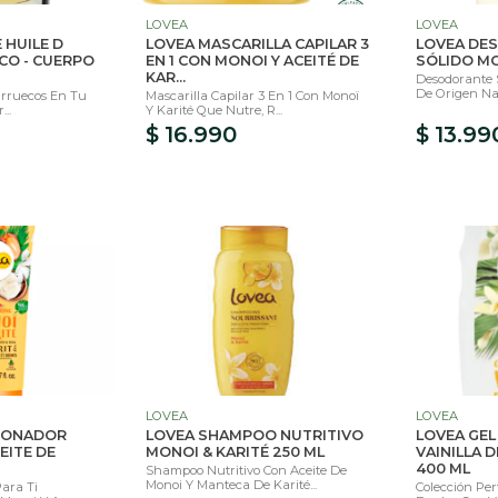
LOVEA
LOVEA
 HUILE D
LOVEA MASCARILLA CAPILAR 3
LOVEA DE
CO - CUERPO
EN 1 CON MONOI Y ACEITÉ DE
SÓLIDO MO
KAR...
Desodorante S
De Origen Nat
arruecos En Tu
Mascarilla Capilar 3 En 1 Con Monoï
...
Y Karité Que Nutre, R...
$ 16.990
$ 13.99
LOVEA
LOVEA
IONADOR
LOVEA SHAMPOO NUTRITIVO
LOVEA GEL
EITE DE
MONOI & KARITÉ 250 ML
VAINILLA D
400 ML
Shampoo Nutritivo Con Aceite De
Monoi Y Manteca De Karité...
Para Ti
Colección Per