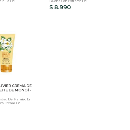
nilla De ...
Ducha Con Extracto De ...
$ 8.990
LIVIER CREMA DE
ITE DE MONOÏ -
idad Del Paraíso En
ta Crema De...
0