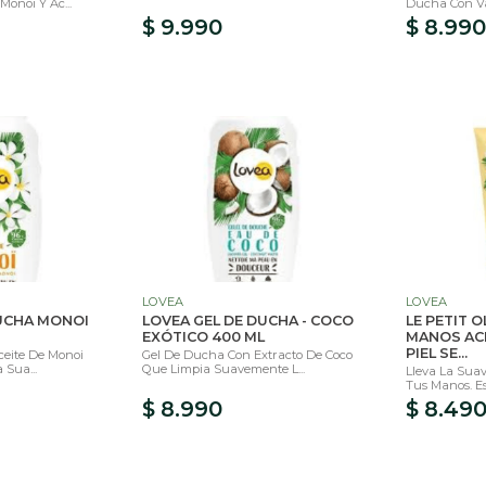
onoi Y Ac...
Ducha Con Vai
$ 9.990
$ 8.990
LOVEA
LOVEA
DUCHA MONOI
LOVEA GEL DE DUCHA - COCO
LE PETIT O
EXÓTICO 400 ML
MANOS ACE
PIEL SE...
eite De Monoi
Gel De Ducha Con Extracto De Coco
 Sua...
Que Limpia Suavemente L...
Lleva La Suav
Tus Manos. Es
$ 8.990
$ 8.49