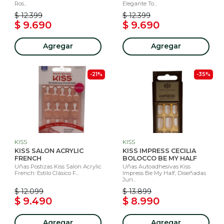
Ros...
Elegante To...
$ 12.399
$ 12.399
$ 9.690
$ 9.690
Agregar
Agregar
-21%
-35%
KISS
KISS
KISS SALON ACRYLIC
KISS IMPRESS CECILIA
FRENCH
BOLOCCO BE MY HALF
Uñas Postizas Kiss Salon Acrylic
Uñas Autoadhesivas Kiss
French: Estilo Clásico F...
Impress Be My Half, Diseñadas
Jun...
$ 12.099
$ 13.899
$ 9.490
$ 8.990
Agregar
Agregar