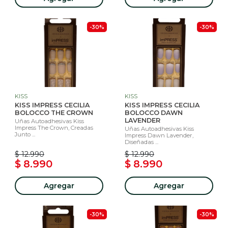
-30%
-30%
KISS
KISS
KISS IMPRESS CECILIA
KISS IMPRESS CECILIA
BOLOCCO THE CROWN
BOLOCCO DAWN
LAVENDER
Uñas Autoadhesivas Kiss
Impress The Crown, Creadas
Uñas Autoadhesivas Kiss
Junto ...
Impress Dawn Lavender,
Diseñadas ...
$ 12.990
$ 12.990
$ 8.990
$ 8.990
Agregar
Agregar
-30%
-30%