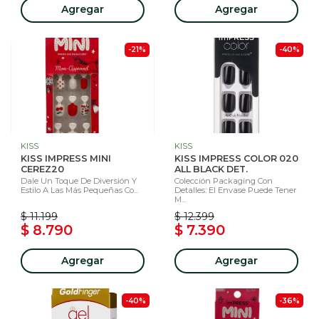
Agregar
Agregar
-21%
-40%
KISS
KISS
KISS IMPRESS MINI
KISS IMPRESS COLOR 020
CEREZ20
ALL BLACK DET.
Dale Un Toque De Diversión Y
Colección Packaging Con
Estilo A Las Más Pequeñas Co...
Detalles: El Envase Puede Tener
M...
$ 11.199
$ 12.399
$ 8.790
$ 7.390
Agregar
Agregar
-40%
-36%