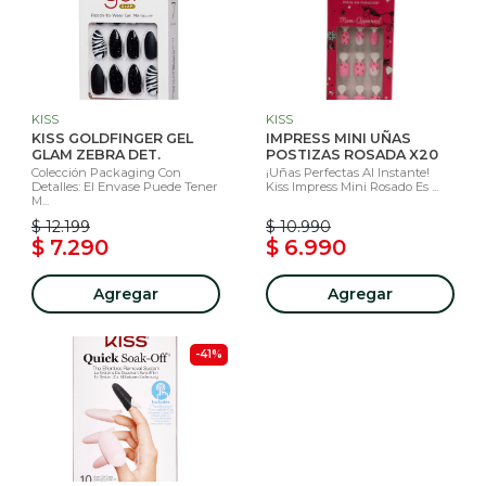
KISS
KISS
KISS GOLDFINGER GEL
IMPRESS MINI UÑAS
GLAM ZEBRA DET.
POSTIZAS ROSADA X20
Colección Packaging Con
¡Uñas Perfectas Al Instante!
Detalles: El Envase Puede Tener
Kiss Impress Mini Rosado Es ...
M...
$ 12.199
$ 10.990
$ 7.290
$ 6.990
Agregar
Agregar
-41%