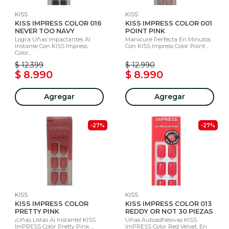
KISS
KISS
KISS IMPRESS COLOR 016
KISS IMPRESS COLOR 001
NEVER TOO NAVY
POINT PINK
Logra Uñas Impactantes Al
Manicure Perfecta En Minutos
Instante Con KISS Impress
Con KISS Impress Color Point...
Color...
$ 12.399
$ 12.990
$ 8.990
$ 8.990
Agregar
Agregar
-27%
-27%
KISS
KISS
KISS IMPRESS COLOR
KISS IMPRESS COLOR 013
PRETTY PINK
REDDY OR NOT 30 PIEZAS
¡Uñas Listas Al Instante! KISS
Uñas Autoadhesivas KISS
ImPRESS Color Pretty Pink ...
ImPRESS Color Red Velvet, En