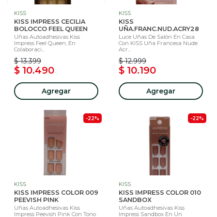
KISS
KISS
KISS IMPRESS CECILIA
KISS
BOLOCCO FEEL QUEEN
UÑA.FRANC.NUD.ACRY28
Uñas Autoadhesivas Kiss
Luce Uñas De Salón En Casa
Impress Feel Queen, En
Con KISS Uña Francesa Nude
Colaboraci...
Acr...
$ 13.399
$ 12.999
$ 10.490
$ 10.190
Agregar
Agregar
-22%
-22%
KISS
KISS
KISS IMPRESS COLOR 009
KISS IMPRESS COLOR 010
PEEVISH PINK
SANDBOX
Uñas Autoadhesivas Kiss
Uñas Autoadhesivas Kiss
Impress Peevish Pink Con Tono
Impress Sandbox En Un