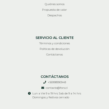
Quiénes somos
Propuesta de valor
Despachos
SERVICIO AL CLIENTE
Términos y condiciones
Políticas de devolución
Contáctanos
CONTÁCTANOS
+56998990948
contacto@fors.cl
Lun a Vie 9 a 19 hrs Sab de 9 a 14 hrs
Domingos y festivos cerrado