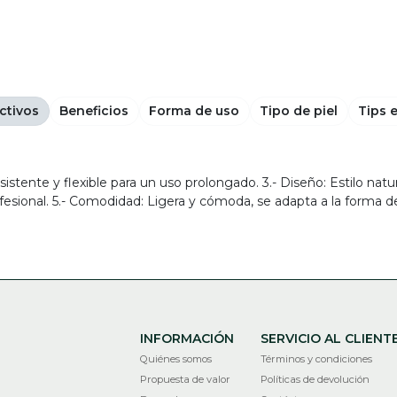
ctivos
Beneficios
Forma de uso
Tipo de piel
Tips 
: Resistente y flexible para un uso prolongado. 3.- Diseño: Estilo nat
fesional. 5.- Comodidad: Ligera y cómoda, se adapta a la forma de
INFORMACIÓN
SERVICIO AL CLIENT
Quiénes somos
Términos y condiciones
Propuesta de valor
Políticas de devolución