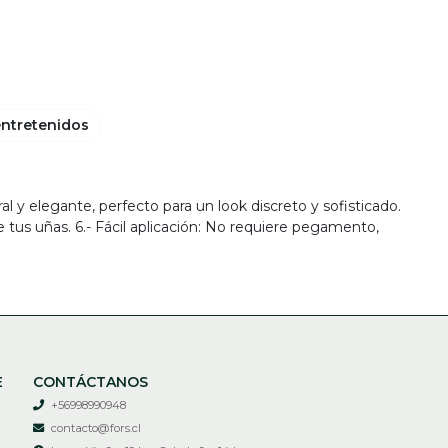
entretenidos
ural y elegante, perfecto para un look discreto y sofisticado.
 tus uñas. 6.- Fácil aplicación: No requiere pegamento,
E
CONTÁCTANOS
+56998990948
contacto@fors.cl