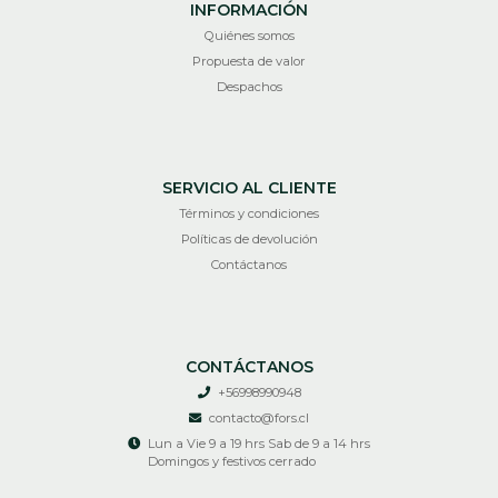
INFORMACIÓN
Quiénes somos
Propuesta de valor
Despachos
SERVICIO AL CLIENTE
Términos y condiciones
Políticas de devolución
Contáctanos
CONTÁCTANOS
+56998990948
contacto@fors.cl
Lun a Vie 9 a 19 hrs Sab de 9 a 14 hrs
Domingos y festivos cerrado