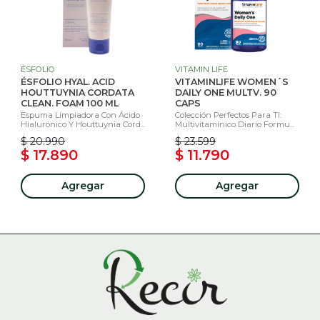
ÉSFOLIO
VITAMIN LIFE
ÉSFOLIO HYAL. ACID
VITAMINLIFE WOMEN´S
HOUTTUYNIA CORDATA
DAILY ONE MULTV. 90
CLEAN. FOAM 100 ML
CAPS
Espuma Limpiadora Con Ácido
Colección Perfectos Para Ti:
Hialurónico Y Houttuynia Cord...
Multivitamínico Diario Formu...
$ 20.990
$ 23.599
$ 17.890
$ 11.790
Agregar
Agregar