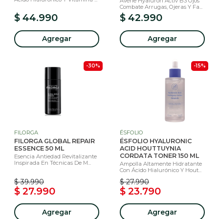
Avène Hyaluron Activ B3 Ojos
Combate Arrugas, Ojeras Y Fa...
$ 44.990
$ 42.990
Agregar
Agregar
-30%
-15%
FILORGA
ÉSFOLIO
FILORGA GLOBAL REPAIR
ÉSFOLIO HYALURONIC
ESSENCE 50 ML
ACID HOUTTUYNIA
CORDATA TONER 150 ML
Esencia Antiedad Revitalizante
Inspirada En Técnicas De M...
Ampolla Altamente Hidratante
Con Ácido Hialurónico Y Hout...
$ 39.990
$ 27.990
$ 27.990
$ 23.790
Agregar
Agregar