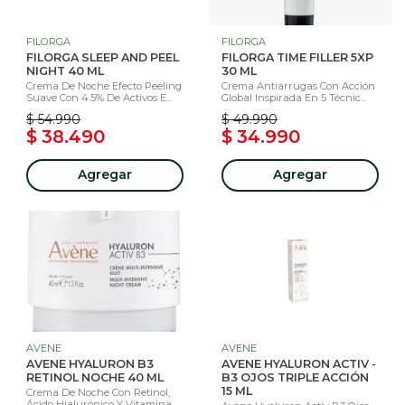
FILORGA
FILORGA
FILORGA SLEEP AND PEEL
FILORGA TIME FILLER 5XP
NIGHT 40 ML
30 ML
Crema De Noche Efecto Peeling
Crema Antiarrugas Con Acción
Suave Con 4.5% De Activos E...
Global Inspirada En 5 Técnic...
$ 54.990
$ 49.990
$ 38.490
$ 34.990
Agregar
Agregar
AVENE
AVENE
AVENE HYALURON B3
AVENE HYALURON ACTIV -
RETINOL NOCHE 40 ML
B3 OJOS TRIPLE ACCIÓN
15 ML
Crema De Noche Con Retinol,
Ácido Hialurónico Y Vitamina ...