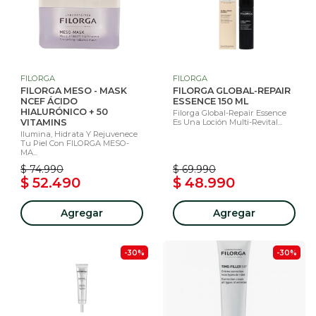
FILORGA
FILORGA
FILORGA MESO - MASK
FILORGA GLOBAL-REPAIR
NCEF ÁCIDO
ESSENCE 150 ML
HIALURÓNICO + 50
Filorga Global-Repair Essence
VITAMINS
Es Una Loción Multi-Revital...
Ilumina, Hidrata Y Rejuvenece
Tu Piel Con FILORGA MESO-
MA...
$ 74.990
$ 69.990
$ 52.490
$ 48.990
Agregar
Agregar
-30%
-30%