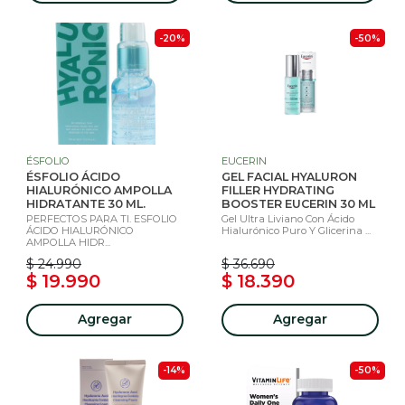
-20%
-50%
ÉSFOLIO
EUCERIN
ÉSFOLIO ÁCIDO
GEL FACIAL HYALURON
HIALURÓNICO AMPOLLA
FILLER HYDRATING
HIDRATANTE 30 ML.
BOOSTER EUCERIN 30 ML
PERFECTOS PARA TI. ESFOLIO
Gel Ultra Liviano Con Ácido
ÁCIDO HIALURÓNICO
Hialurónico Puro Y Glicerina ...
AMPOLLA HIDR...
$ 24.990
$ 36.690
$ 19.990
$ 18.390
Agregar
Agregar
-14%
-50%