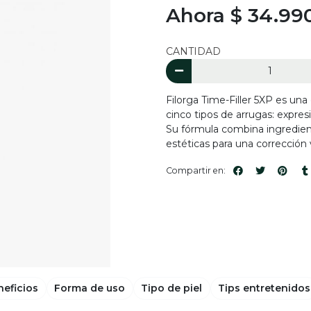
Ahora $ 34.99
CANTIDAD
Filorga Time-Filler 5XP es un
cinco tipos de arrugas: expresi
Su fórmula combina ingredien
estéticas para una corrección v
Compartir en:
neficios
Forma de uso
Tipo de piel
Tips entretenidos