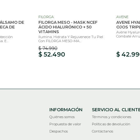
FILORGA
AVENE
 BÁLSAMO DE
FILORGA MESO - MASK NCEF
AVENE HYA
ECA DE
ÁCIDO HIALURÓNICO + 50
OJOS TRIPL
VITAMINS
Avène Hyaluro
Combate Arruga
otección
Ilumina, Hidrata Y Rejuvenece Tu Piel
. E...
Con FILORGA MESO-MA...
$ 74.990
$ 52.490
$ 42.99
INFORMACIÓN
SERVICIO AL CLIENT
Quiénes somos
Términos y condiciones
Propuesta de valor
Políticas de devolución
Despachos
Contáctanos