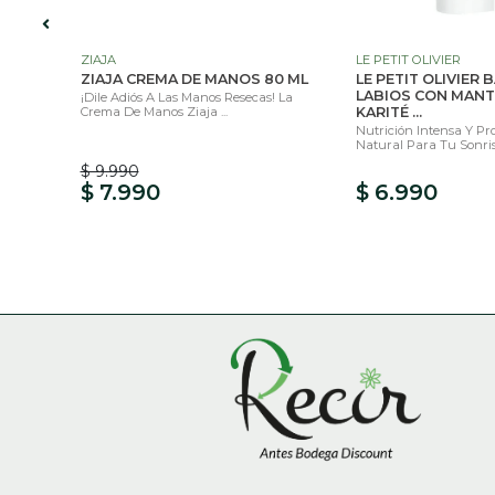
ZIAJA
LE PETIT OLIVIER
ZIAJA CREMA DE MANOS 80 ML
LE PETIT OLIVIER
L
LABIOS CON MANT
¡Dile Adiós A Las Manos Resecas! La
Crema De Manos Ziaja ...
KARITÉ ...
ue
Nutrición Intensa Y Pr
Natural Para Tu Sonrisa
$ 9.990
$ 7.990
$ 6.990