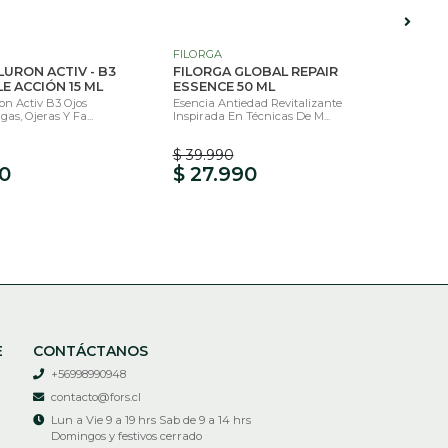
FILORGA
ÉSF
LURON ACTIV - B3
FILORGA GLOBAL REPAIR
ÉSF
E ACCIÓN 15 ML
ESSENCE 50 ML
AMP
n Activ B3 Ojos
Esencia Antiedad Revitalizante
La A
s, Ojeras Y Fa...
Inspirada En Técnicas De M...
Revit
$ 39.990
$ 2
0
$ 27.990
$ 
E
CONTÁCTANOS
+56998990948
contacto@fors.cl
Lun a Vie 9 a 19 hrs Sab de 9 a 14 hrs
Domingos y festivos cerrado