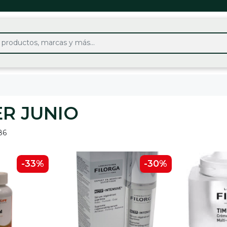
R JUNIO
86
-33%
-30%