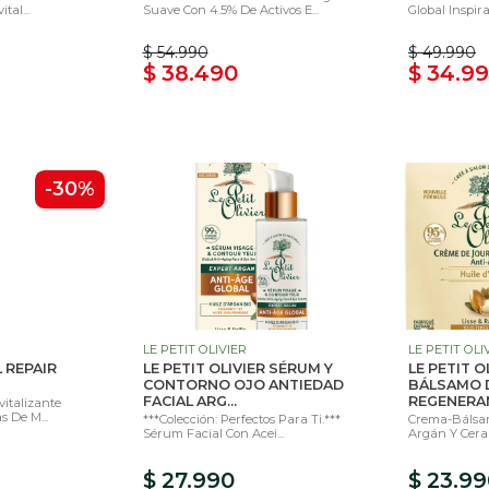
tal...
Suave Con 4.5% De Activos E...
Global Inspira
$ 54.990
$ 49.990
$ 38.490
$ 34.9
-30%
LE PETIT OLIVIER
LE PETIT OLI
 REPAIR
LE PETIT OLIVIER SÉRUM Y
LE PETIT O
CONTORNO OJO ANTIEDAD
BÁLSAMO 
FACIAL ARG...
REGENERAN
italizante
s De M...
***Colección: Perfectos Para Ti.***
Crema-Bálsa
Sérum Facial Con Acei...
Argán Y Cera
$ 27.990
$ 23.9