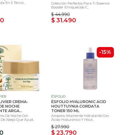
da En 5 Técnic...
Colección Perfectos Para Ti Essence
Booster Enriquecido C...
$ 44.990
90
$ 31.490
-15%
VIER
ÉSFOLIO
LIVIER CREMA-
ÉSFOLIO HYALURONIC ACID
DE NOCHE
HOUTTUYNIA CORDATA
TE ARGA...
TONER 150 ML
mo De Noche Con
Ampolla Altamente Hidratante Con
 De Abeja Que Ayud...
Ácido Hialurónico Y Hout...
$ 27.990
90
$ 23.790