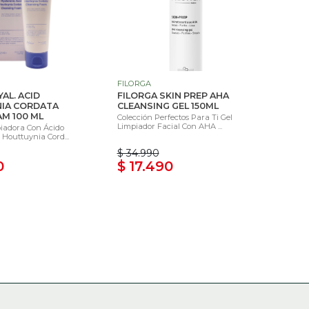
FILORGA
AL. ACID
FILORGA SKIN PREP AHA
IA CORDATA
CLEANSING GEL 150ML
AM 100 ML
Colección Perfectos Para Ti Gel
Limpiador Facial Con AHA ...
iadora Con Ácido
 Houttuynia Cord...
$ 34.990
0
$ 17.490