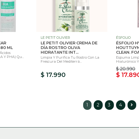
LE PETIT OLIVIER
ÉSFOLIO
EAR
LE PETIT OLIVIER CREMA DE
ÉSFOLIO HY
 80 ML
DÍA ROSTRO OLIVA
HOUTTUYN
HIDRATANTE INT...
CLEAN. FO
Ácidos
A Y PHA) Qu...
Limpia Y Purifica Tu Rostro Con La
Espuma Limp
Frescura Del Mediterrá...
Hialurónico Y
$ 20.990
$ 17.990
$ 17.89
1
2
3
4