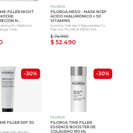
FILORGA
IME-FILLER NIGHT
FILORGA MESO - MASK NCEF
 NOCHE
ÁCIDO HIALURÓNICO + 50
ECIÓN N...
VITAMINS
riencia En Medicina
Ilumina, Hidrata Y Rejuvenece Tu
lorga Time ...
Piel Con FILORGA MESO-MA...
$ 74.990
0
$ 52.490
-30%
-30%
FILORGA
ME FILLER 5XP 30
FILORGA TIME FILLER
ESSENCE BOOSTER DE
COLÁGENO 150 ML
rugas Con Acción