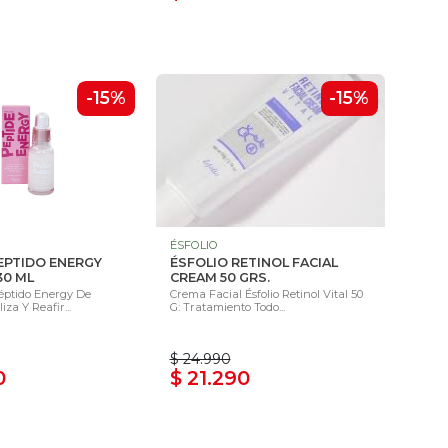
-15%
-15%
ÉSFOLIO
EPTIDO ENERGY
ÉSFOLIO RETINOL FACIAL
30 ML
CREAM 50 GRS.
éptido Energy De
Crema Facial Ésfolio Retinol Vital 50
liza Y Reafir...
G: Tratamiento Todo...
$ 24.990
0
$ 21.290