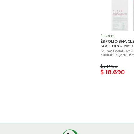
ÉSFOLIO
ÉSFOLIO 3HA CL
SOOTHING MIST
Bruma Facial Con 3 
Exfoliantes (AHA, BH
$ 21.990
$ 18.690