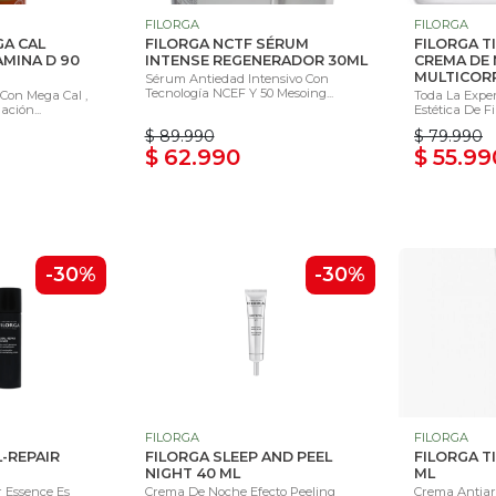
FILORGA
FILORGA
GA CAL
FILORGA NCTF SÉRUM
FILORGA T
AMINA D 90
INTENSE REGENERADOR 30ML
CREMA DE
MULTICORR
Sérum Antiedad Intensivo Con
Tecnología NCEF Y 50 Mesoing...
Con Mega Cal ,
Toda La Expe
ción...
Estética De Fi
$ 89.990
$ 79.990
$ 62.990
$ 55.99
-30%
-30%
FILORGA
FILORGA
-REPAIR
FILORGA SLEEP AND PEEL
FILORGA TI
NIGHT 40 ML
ML
r Essence Es
Crema De Noche Efecto Peeling
Crema Antiar