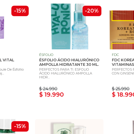
-15%
-20%
ÉSFOLIO
FDC
L VITAL
ÉSFOLIO ÁCIDO HIALURÓNICO
FDC KOREA
AMPOLLA HIDRATANTE 30 ML.
VITAMINAS
ule De Ésfollio
PERFECTOS PARA TI. ESFOLIO
PERFECTOS 
...
ÁCIDO HIALURÓNICO AMPOLLA
CON GINSENG
HIDR...
$ 24.990
$ 25.990
$ 19.990
$ 18.99
-15%