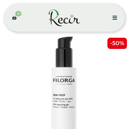
0
-50%