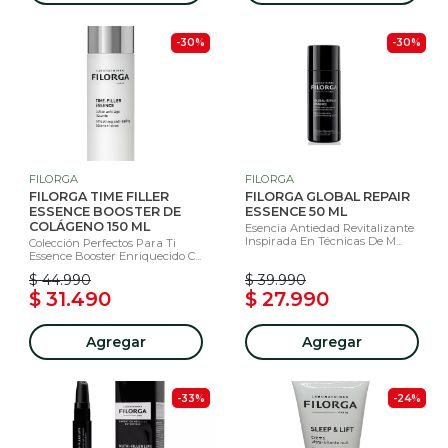
-30%
-30%
FILORGA
FILORGA
FILORGA TIME FILLER
FILORGA GLOBAL REPAIR
ESSENCE BOOSTER DE
ESSENCE 50 ML
COLÁGENO 150 ML
Esencia Antiedad Revitalizante
Inspirada En Técnicas De M...
Colección Perfectos Para Ti
Essence Booster Enriquecido C...
$ 44.990
$ 39.990
$ 31.490
$ 27.990
Agregar
Agregar
-33%
-24%