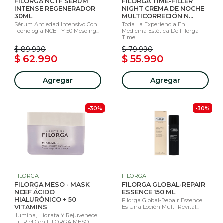
FILORGA NCTF SÉRUM
FILORGA TIME-FILLER
INTENSE REGENERADOR
NIGHT CREMA DE NOCHE
30ML
MULTICORRECIÓN N...
Sérum Antiedad Intensivo Con
Toda La Experiencia En
Tecnología NCEF Y 50 Mesoing...
Medicina Estética De Filorga
Time ...
$ 89.990
$ 79.990
$ 62.990
$ 55.990
Agregar
Agregar
-30%
-30%
FILORGA
FILORGA
FILORGA MESO - MASK
FILORGA GLOBAL-REPAIR
NCEF ÁCIDO
ESSENCE 150 ML
HIALURÓNICO + 50
Filorga Global-Repair Essence
VITAMINS
Es Una Loción Multi-Revital...
Ilumina, Hidrata Y Rejuvenece
Tu Piel Con FILORGA MESO-