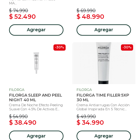
MA...
$ 74.990
$ 69.990
$ 52.490
$ 48.990
Agregar
Agregar
-30%
-30%
FILORGA
FILORGA
FILORGA SLEEP AND PEEL
FILORGA TIME FILLER 5XP
NIGHT 40 ML
30 ML
Crema De Noche Efecto Peeling
Crema Antiarrugas Con Acción
Suave Con 4.5% De Activos E...
Global Inspirada En 5 Técnic...
$ 54.990
$ 49.990
$ 38.490
$ 34.990
Agregar
Agregar