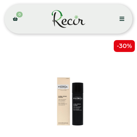
0
-30%