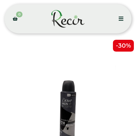
0
-30%