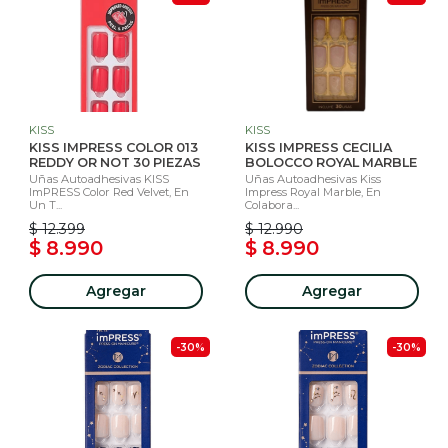
KISS
KISS
KISS IMPRESS COLOR 013
KISS IMPRESS CECILIA
REDDY OR NOT 30 PIEZAS
BOLOCCO ROYAL MARBLE
Uñas Autoadhesivas KISS
Uñas Autoadhesivas Kiss
ImPRESS Color Red Velvet, En
Impress Royal Marble, En
Un T...
Colabora...
$ 12.399
$ 12.990
$ 8.990
$ 8.990
Agregar
Agregar
-30%
-30%