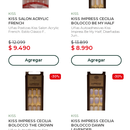
KISS
KISS
KISS SALON ACRYLIC
KISS IMPRESS CECILIA
FRENCH
BOLOCCO BE MY HALF
Uñas Postizas Kiss Salon Acrylic
Uñas Autoadhesivas Kiss
French: Estilo Clásico F...
Impress Be My Half, Diseñadas
Jun...
$ 12.099
$ 13.899
$ 9.490
$ 8.990
Agregar
Agregar
-30%
-30%
KISS
KISS
KISS IMPRESS CECILIA
KISS IMPRESS CECILIA
BOLOCCO THE CROWN
BOLOCCO DAWN
LAVENDER