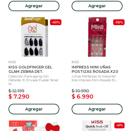
Agregar
Agregar
-40%
-36%
KISS
KISS
KISS GOLDFINGER GEL
IMPRESS MINI UÑAS
GLAM ZEBRA DET.
POSTIZAS ROSADA X20
Colección Packaging Con
¡Uñas Perfectas Al Instante!
Detalles: El Envase Puede Tener
Kiss Impress Mini Rosado Es ...
M...
$ 12.199
$ 10.990
$ 7.290
$ 6.990
Agregar
Agregar
-41%