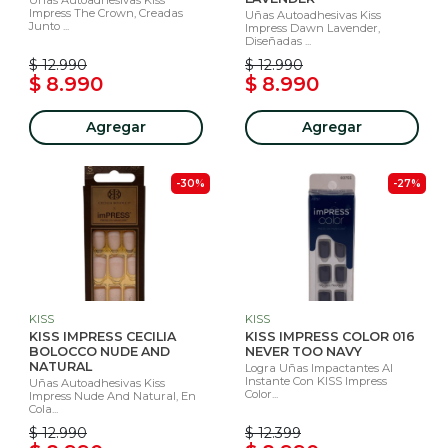
Uñas Autoadhesivas Kiss
Impress The Crown, Creadas
Uñas Autoadhesivas Kiss
Junto ...
Impress Dawn Lavender,
Diseñadas ...
$ 12.990
$ 12.990
$ 8.990
$ 8.990
Agregar
Agregar
-30%
-27%
KISS
KISS
KISS IMPRESS CECILIA
KISS IMPRESS COLOR 016
BOLOCCO NUDE AND
NEVER TOO NAVY
NATURAL
Logra Uñas Impactantes Al
Instante Con KISS Impress
Uñas Autoadhesivas Kiss
Color...
Impress Nude And Natural, En
Cola...
$ 12.990
$ 12.399