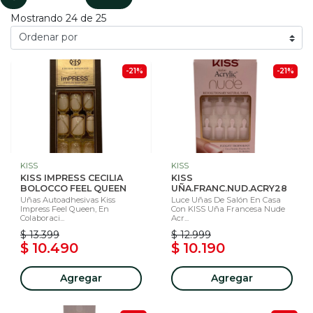
Mostrando 24 de 25
-21%
-21%
KISS
KISS
KISS IMPRESS CECILIA
KISS
BOLOCCO FEEL QUEEN
UÑA.FRANC.NUD.ACRY28
Uñas Autoadhesivas Kiss
Luce Uñas De Salón En Casa
Impress Feel Queen, En
Con KISS Uña Francesa Nude
Colaboraci...
Acr...
$ 13.399
$ 12.999
$ 10.490
$ 10.190
Agregar
Agregar