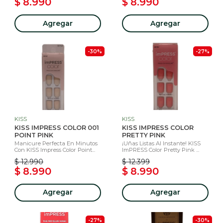
$ 8.990
$ 8.990
Agregar
Agregar
-30%
-27%
KISS
KISS
KISS IMPRESS COLOR 001
KISS IMPRESS COLOR
POINT PINK
PRETTY PINK
Manicure Perfecta En Minutos
¡Uñas Listas Al Instante! KISS
Con KISS Impress Color Point...
ImPRESS Color Pretty Pink ...
$ 12.990
$ 12.399
$ 8.990
$ 8.990
Agregar
Agregar
-27%
-30%