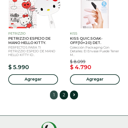
PETRIZZIO
KISS
PETRIZZIO ESPEJO DE
KISS QUIC.SOAK-
MANO HELLO KITTY.
OFF(10+20) DET.
PERFECTOS PARA TI
Colección Packaging Con
PETRIZZIO ESPEJO DE MANO
Detalles: El Envase Puede Tener
HELLO KITTY ID...
M...
$ 8.099
$ 5.990
$ 4.790
Agregar
Agregar
1
2