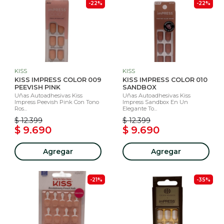
-22%
-22%
KISS
KISS
KISS IMPRESS COLOR 009
KISS IMPRESS COLOR 010
PEEVISH PINK
SANDBOX
Uñas Autoadhesivas Kiss
Uñas Autoadhesivas Kiss
Impress Peevish Pink Con Tono
Impress Sandbox En Un
Ros...
Elegante To...
$ 12.399
$ 12.399
$ 9.690
$ 9.690
Agregar
Agregar
-21%
-35%