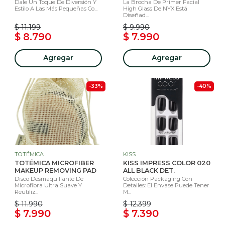
Dale Un Toque De Diversión Y
La Brocha De Primer Facial
Estilo A Las Más Pequeñas Co...
High Glass De NYX Está
Diseñad...
$ 11.199
$ 9.990
$ 8.790
$ 7.990
Agregar
Agregar
-33%
-40%
TOTÉMICA
KISS
TOTÉMICA MICROFIBER
KISS IMPRESS COLOR 020
MAKEUP REMOVING PAD
ALL BLACK DET.
Disco Desmaquillante De
Colección Packaging Con
Microfibra Ultra Suave Y
Detalles: El Envase Puede Tener
Reutiliz...
M...
$ 11.990
$ 12.399
$ 7.990
$ 7.390