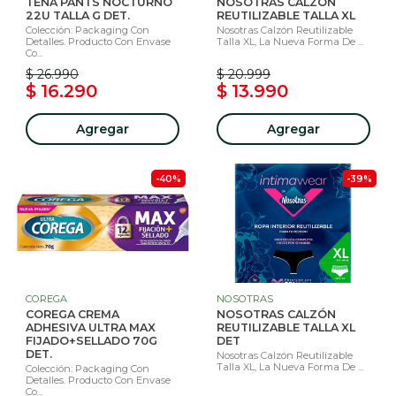
TENA PANTS NOCTURNO
NOSOTRAS CALZÓN
22U TALLA G DET.
REUTILIZABLE TALLA XL
Colección: Packaging Con
Nosotras Calzón Reutilizable
Detalles. Producto Con Envase
Talla XL, La Nueva Forma De ...
Co...
$ 26.990
$ 20.999
$ 16.290
$ 13.990
Agregar
Agregar
-40%
-39%
COREGA
NOSOTRAS
COREGA CREMA
NOSOTRAS CALZÓN
ADHESIVA ULTRA MAX
REUTILIZABLE TALLA XL
FIJADO+SELLADO 70G
DET
DET.
Nosotras Calzón Reutilizable
Talla XL, La Nueva Forma De ...
Colección: Packaging Con
Detalles. Producto Con Envase
Co...