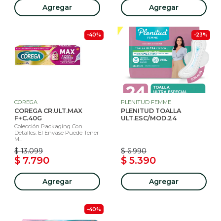
Agregar
Agregar
-40%
-23%
COREGA
PLENITUD FEMME
COREGA CR.ULT.MAX
PLENITUD TOALLA
F+C.40G
ULT.ESC/MOD.24
Colección Packaging Con
Detalles: El Envase Puede Tener
M...
$ 13.099
$ 6.990
$ 7.790
$ 5.390
Agregar
Agregar
-40%