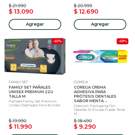
$ 21.990
$ 20.999
$ 13.090
$ 12.690
Agregar
Agregar
-40%
-49%
FAMILY SET
COREGA
FAMILY SET PAÑALES
COREGA CREMA
UNISEX PREMIUM 22U
ADHESIVA PARA
TALLA M
PRÓTESIS DENTALES
SABOR MENTA ...
Pañales Family Set Premium
Unisex Diseñados Para Brindar
Colección Packaging Con
...
Detalles: El Envase Puede Tener
M...
$ 19.990
$ 18.490
$ 11.990
$ 9.290