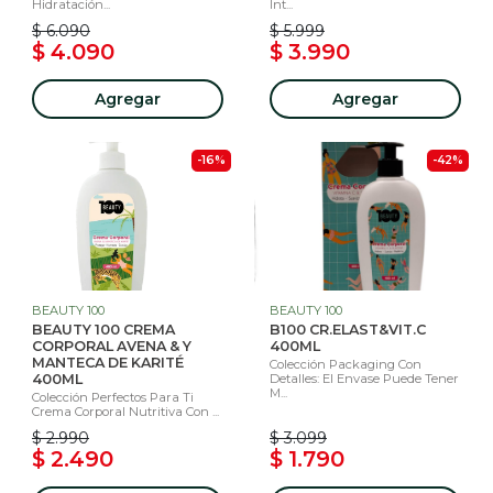
Hidratación...
Int...
$ 6.090
$ 5.999
$ 4.090
$ 3.990
Agregar
Agregar
-16%
-42%
BEAUTY 100
BEAUTY 100
BEAUTY 100 CREMA
B100 CR.ELAST&VIT.C
CORPORAL AVENA & Y
400ML
MANTECA DE KARITÉ
Colección Packaging Con
400ML
Detalles: El Envase Puede Tener
M...
Colección Perfectos Para Ti
Crema Corporal Nutritiva Con ...
$ 2.990
$ 3.099
$ 2.490
$ 1.790