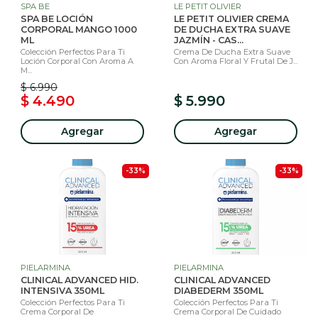
SPA BE
LE PETIT OLIVIER
SPA BE LOCIÓN
LE PETIT OLIVIER CREMA
CORPORAL MANGO 1000
DE DUCHA EXTRA SUAVE
ML
JAZMÍN - CAS...
Colección Perfectos Para Ti
Crema De Ducha Extra Suave
Loción Corporal Con Aroma A
Con Aroma Floral Y Frutal De J...
M...
$ 6.990
$ 4.490
$ 5.990
Agregar
Agregar
-33%
-33%
PIELARMINA
PIELARMINA
CLINICAL ADVANCED HID.
CLINICAL ADVANCED
INTENSIVA 350ML
DIABEDERM 350ML
Colección Perfectos Para Ti
Colección Perfectos Para Ti
Crema Corporal De
Crema Corporal De Cuidado