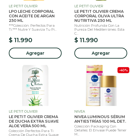
LE PETIT OLIVIER
LE PETIT OLIVIER
LPO LECHE CORPORAL
LE PETIT OLIVIER CREMA
CON ACEITE DE ARGAN
CORPORAL OLIVA ULTRA
250 ML
NUTRITIVA 250 ML
***Colección: Perfectos Para
Nutrición Profunda Con La
Ti.*** Nutre Y Suaviza Tu Pi...
Pureza Del Mediterráneo. Esta
C...
$ 11.990
$ 11.990
Agregar
Agregar
-40%
LE PETIT OLIVIER
NIVEA
LE PETIT OLIVIER CREMA
NIVEA LUMINOUS SÉRUM
DE DUCHA EXTRA SUAVE
ANTIESTRÍAS 100 ML DET.
ALOE VERA 500 ML
Colección Packaging Con
Detalles: El Envase Puede Tener
Colección Perfectos Para Ti
M...
Crema De Ducha Extra Suave