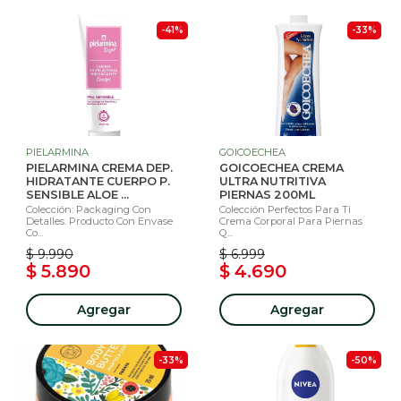
-41%
-33%
PIELARMINA
GOICOECHEA
PIELARMINA CREMA DEP.
GOICOECHEA CREMA
HIDRATANTE CUERPO P.
ULTRA NUTRITIVA
SENSIBLE ALOE ...
PIERNAS 200ML
Colección: Packaging Con
Colección Perfectos Para Ti
Detalles. Producto Con Envase
Crema Corporal Para Piernas
Co...
Q...
$ 9.990
$ 6.999
$ 5.890
$ 4.690
Agregar
Agregar
-33%
-50%