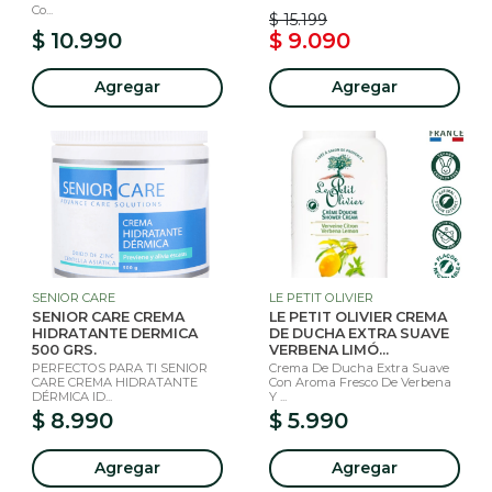
Co...
$ 15.199
$ 10.990
$ 9.090
Agregar
Agregar
SENIOR CARE
LE PETIT OLIVIER
SENIOR CARE CREMA
LE PETIT OLIVIER CREMA
HIDRATANTE DERMICA
DE DUCHA EXTRA SUAVE
500 GRS.
VERBENA LIMÓ...
PERFECTOS PARA TI SENIOR
Crema De Ducha Extra Suave
CARE CREMA HIDRATANTE
Con Aroma Fresco De Verbena
DÉRMICA ID...
Y ...
$ 8.990
$ 5.990
Agregar
Agregar