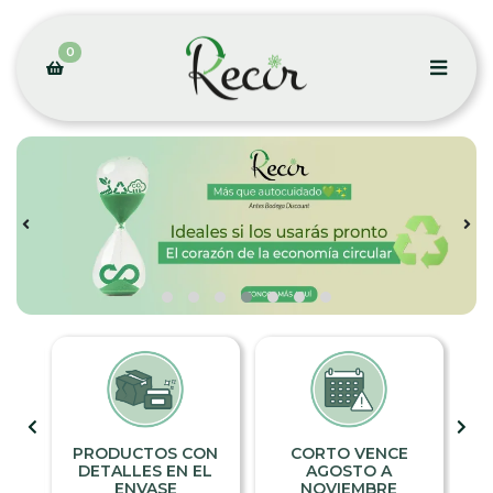
0
ON
CORTO VENCE
ASESORÍAS
L
AGOSTO A
PERSONALIZADAS
V
NOVIEMBRE