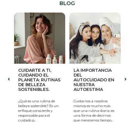
BLOG
E A TI,
LA IMPORTANCIA
EL IMPACTO
DO EL
DEL
AMBIENTAL DE
A: RUTINAS
AUTOCUIDADO EN
LOS DESPERDICIO
LEZA
NUESTRA
EN LA INDUSTRIA
IBLES.
AUTOESTIMA
COSMÉTICA Y EL
PODER DEL
CONSUMIDOR
na rutina de
Cuidarnos a nosotros
stenible? Es un
mismos es mucho más
La industria de la belleza
onsciente y
que una rutina diaria; es
aunque vital para
e para el
una forma de decirnos
muchas personas,
.
que merecemos tiempo,...
enfrenta un desafío
significativo: el desperdic.