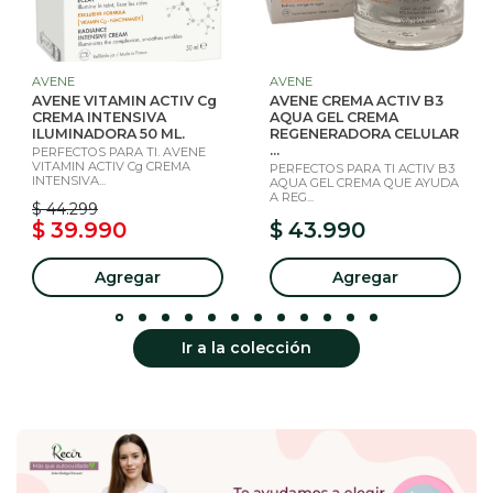
AVENE
AVENE
AVENE VITAMIN ACTIV Cg
AVENE CREMA ACTIV B3
CREMA INTENSIVA
AQUA GEL CREMA
ILUMINADORA 50 ML.
REGENERADORA CELULAR
...
PERFECTOS PARA TI. AVENE
VITAMIN ACTIV Cg CREMA
PERFECTOS PARA TI ACTIV B3
INTENSIVA...
AQUA GEL CREMA QUE AYUDA
A REG...
$ 44.299
$ 39.990
$ 43.990
Agregar
Agregar
Ir a la colección