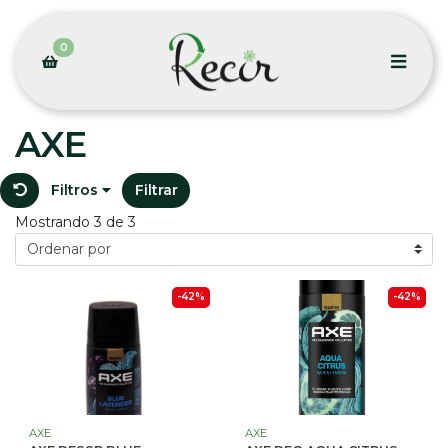
0
AXE
Filtros
Filtrar
Mostrando 3 de 3
-42%
-42%
AXE
AXE