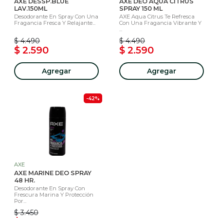
AXE DESSP.BLUE
AXE DEO AQUA CITRUS
LAV.150ML
SPRAY 150 ML
Desodorante En Spray Con Una
AXE Aqua Citrus Te Refresca
Fragancia Fresca Y Relajante...
Con Una Fragancia Vibrante Y
...
$ 4.490
$ 4.490
$ 2.590
$ 2.590
Agregar
Agregar
-42%
AXE
AXE MARINE DEO SPRAY
48 HR.
Desodorante En Spray Con
Frescura Marina Y Protección
Por...
$ 3.450