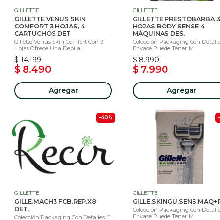
GILLETTE
GILLETTE
GILLETTE VENUS SKIN
GILLETTE PRESTOBARBA 3
COMFORT 3 HOJAS, 4
HOJAS BODY SENSE 4
CARTUCHOS DET
MÁQUINAS DES.
Gillette Venus Skin Comfort Con 3
Colección Packaging Con Detalles
Hojas Ofrece Una Depila...
Envase Puede Tener M...
$ 14.199
$ 8.990
$ 8.490
$ 7.990
Agregar
Agregar
-40%
GILLETTE
GILLETTE
GILLE.MACH3 FCB.REP.X8
GILLE.SKINGU.SENS.MAQ+
DET.
Colección Packaging Con Detalles
Envase Puede Tener M...
Colección Packaging Con Detalles: El