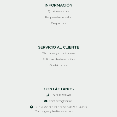
INFORMACIÓN
Quiénes somos
Propuesta de valor
Despachos
SERVICIO AL CLIENTE
Términos y condiciones
Políticas de devolución
Contáctanos
CONTÁCTANOS
+56998990948
contacto@fors.cl
Lun a Vie 9 a 19 hrs Sab de 9 a 14 hrs
Domingos y festivos cerrado