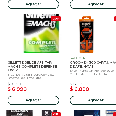
Agregar
Agregar
-30%
GILLETTE
GROOMEN
GILLETTE GEL DE AFEITAR
GROOMEN 300 CART.1. MA
MACH 3 COMPLETE DEFENSE
DE AFE. NAV.3
200 ML
Experimenta Un Afeitado Superi
Con La Máquina De Afeita...
El Gel De Afeitar Mach3 Complete
Defense De Gillette Ofre...
$ 9.990
$ 8.799
$ 6.990
$ 6.890
Agregar
Agregar
-21%