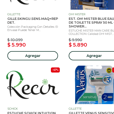
GILLETTE
OH! MISTER
GILLE.SKINGU.SENS.MAQ+REP
EST. OH! MISTER BLUE EA
DET.
DE TOILETTE SPRAY 50 ML 
SHOWER...
Colección Packaging Con Detalles: El
Envase Puede Tener M...
ESTUCHE MISTER MAN CARE B
COLLECTION: Calidad OH! MIST...
$ 10.099
$ 9.990
$ 5.990
$ 5.890
Agregar
Agregar
-41%
SCHICK
GILLETTE
ESTUCHE SCHICK INTUITION
GILLETTE VENUS SENSITIV