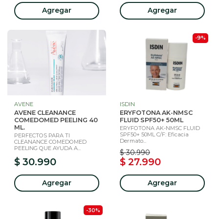
Agregar
Agregar
-9%
AVENE
ISDIN
AVENE CLEANANCE
ERYFOTONA AK-NMSC
COMEDOMED PEELING 40
FLUID SPF50+ 50ML
ML.
ERYFOTONA AK-NMSC FLUID
SPF50+ 50ML C/F: Eficacia
PERFECTOS PARA TI
Dermato...
CLEANANCE COMEDOMED
PEELING QUE AYUDA A...
$ 30.990
$ 30.990
$ 27.990
Agregar
Agregar
-30%