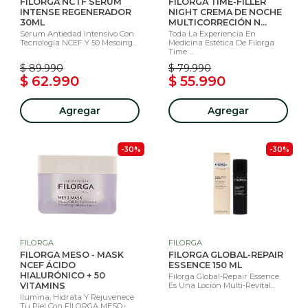
FILORGA NCTF SÉRUM
FILORGA TIME-FILLER
INTENSE REGENERADOR
NIGHT CREMA DE NOCHE
30ML
MULTICORRECIÓN N...
Sérum Antiedad Intensivo Con
Toda La Experiencia En
Tecnología NCEF Y 50 Mesoing...
Medicina Estética De Filorga
Time ...
$ 89.990
$ 79.990
$ 62.990
$ 55.990
Agregar
Agregar
-30%
-30%
FILORGA
FILORGA
FILORGA MESO - MASK
FILORGA GLOBAL-REPAIR
NCEF ÁCIDO
ESSENCE 150 ML
HIALURÓNICO + 50
Filorga Global-Repair Essence
VITAMINS
Es Una Loción Multi-Revital...
Ilumina, Hidrata Y Rejuvenece
Tu Piel Con FILORGA MESO-