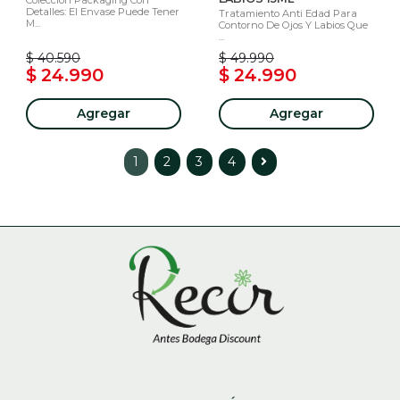
Colección Packaging Con
Detalles: El Envase Puede Tener
Tratamiento Anti Edad Para
M...
Contorno De Ojos Y Labios Que
...
$ 40.590
$ 49.990
$ 24.990
$ 24.990
Agregar
Agregar
1
2
3
4