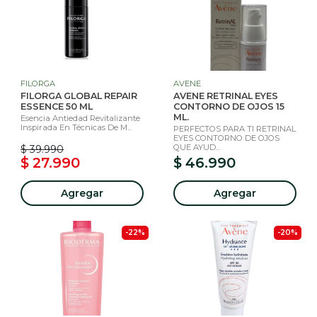
FILORGA
AVENE
FILORGA GLOBAL REPAIR
AVENE RETRINAL EYES
ESSENCE 50 ML
CONTORNO DE OJOS 15
ML.
Esencia Antiedad Revitalizante
Inspirada En Técnicas De M...
PERFECTOS PARA TI RETRINAL
EYES CONTORNO DE OJOS
QUE AYUD...
$ 39.990
$ 27.990
$ 46.990
Agregar
Agregar
-22%
-20%