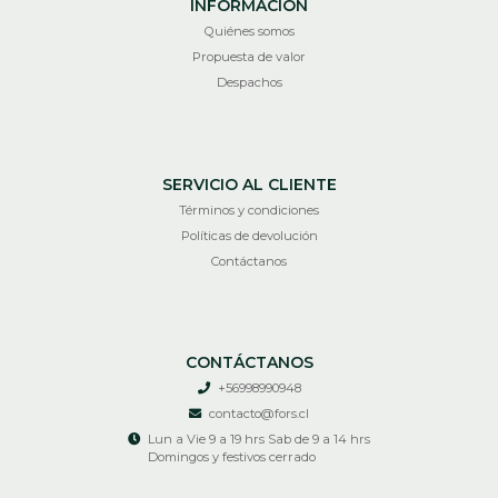
INFORMACIÓN
Quiénes somos
Propuesta de valor
Despachos
SERVICIO AL CLIENTE
Términos y condiciones
Políticas de devolución
Contáctanos
CONTÁCTANOS
+56998990948
contacto@fors.cl
Lun a Vie 9 a 19 hrs Sab de 9 a 14 hrs
Domingos y festivos cerrado