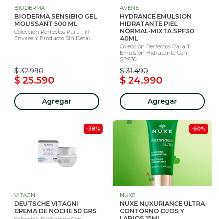
BIODERMA
AVENE
BIODERMA SENSIBIO GEL
HYDRANCE EMULSION
MOUSSANT 500 ML
HIDRATANTE PIEL
NORMAL-MIXTA SPF30
Colección Perfectos Para Ti!!
Envase Y Producto Sin Detal...
40ML
Colección Perfectos Para Ti
Emulsión Hidratante Con
SPF30...
$ 32.990
$ 31.490
$ 25.590
$ 24.990
Agregar
Agregar
-38%
-50%
VITAGNI
NUXE
DEUTSCHE VITAGNI
NUXE NUXURIANCE ULTRA
CREMA DE NOCHE 50 GRS
CONTORNO OJOS Y
LABIOS 15ML