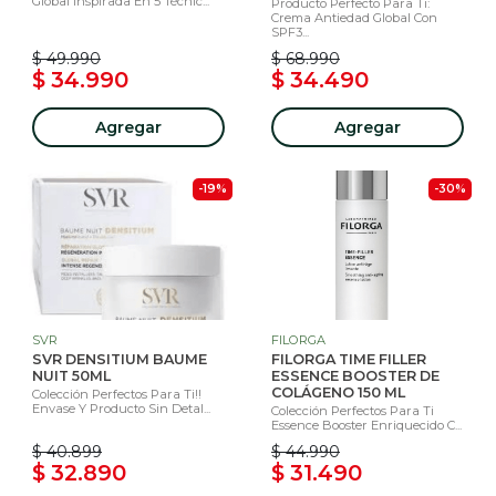
Global Inspirada En 5 Técnic...
Producto Perfecto Para Ti:
Crema Antiedad Global Con
SPF3...
$ 49.990
$ 68.990
$ 34.990
$ 34.490
Agregar
Agregar
-19%
-30%
SVR
FILORGA
SVR DENSITIUM BAUME
FILORGA TIME FILLER
NUIT 50ML
ESSENCE BOOSTER DE
COLÁGENO 150 ML
Colección Perfectos Para Ti!!
Envase Y Producto Sin Detal...
Colección Perfectos Para Ti
Essence Booster Enriquecido C...
$ 40.899
$ 44.990
$ 32.890
$ 31.490