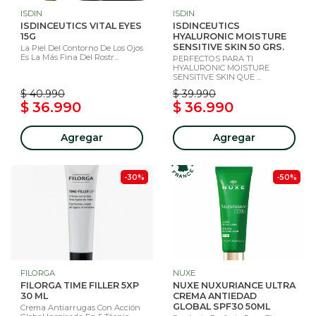
ISDIN
ISDIN
ISDINCEUTICS VITAL EYES
ISDINCEUTICS
15G
HYALURONIC MOISTURE
SENSITIVE SKIN 50 GRS.
La Piel Del Contorno De Los Ojos
Es La Más Fina Del Rostr...
PERFECTOS PARA TI
HYALURONIC MOISTURE
SENSITIVE SKIN QUE ...
$ 40.990
$ 39.990
$ 36.990
$ 36.990
Agregar
Agregar
-30%
-50%
FILORGA
NUXE
FILORGA TIME FILLER 5XP
NUXE NUXURIANCE ULTRA
30 ML
CREMA ANTIEDAD
GLOBAL SPF30 50ML
Crema Antiarrugas Con Acción