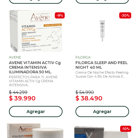
-9%
-30%
AVENE
FILORGA
AVENE VITAMIN ACTIV Cg
FILORGA SLEEP AND PEEL
CREMA INTENSIVA
NIGHT 40 ML
ILUMINADORA 50 ML.
Crema De Noche Efecto Peeling
Suave Con 4.5% De Activos E...
PERFECTOS PARA TI. AVENE
VITAMIN ACTIV Cg CREMA
INTENSIVA...
$ 44.299
$ 54.990
$ 39.990
$ 38.490
Agregar
Agregar
-10%