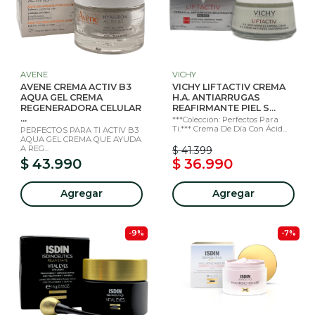
AVENE
VICHY
AVENE CREMA ACTIV B3
VICHY LIFTACTIV CREMA
AQUA GEL CREMA
H.A. ANTIARRUGAS
REGENERADORA CELULAR
REAFIRMANTE PIEL S...
...
***Colección: Perfectos Para
Ti.*** Crema De Día Con Ácid...
PERFECTOS PARA TI ACTIV B3
AQUA GEL CREMA QUE AYUDA
A REG...
$ 41.399
$ 43.990
$ 36.990
Agregar
Agregar
-9%
-7%