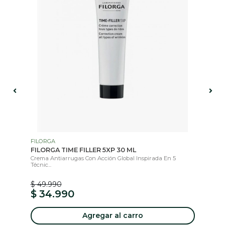
FILORGA
NU
FILORGA TIME FILLER 5XP 30 ML
NU
M
..
Crema Antiarrugas Con Acción Global Inspirada En 5
Técnic...
PE
ROS
$ 49.990
$ 
$ 34.990
$
Agregar al carro