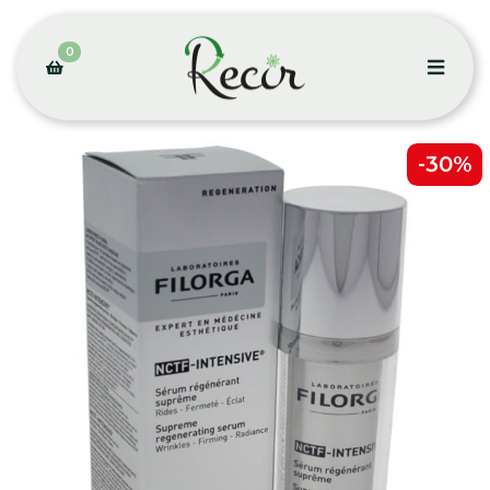
0
-30%