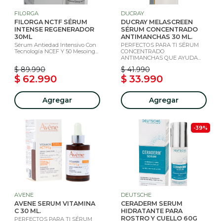
FILORGA
DUCRAY
FILORGA NCTF SÉRUM
DUCRAY MELASCREEN
INTENSE REGENERADOR
SÉRUM CONCENTRADO
30ML
ANTIMANCHAS 30 ML.
Sérum Antiedad Intensivo Con
PERFECTOS PARA TI SÉRUM
Tecnología NCEF Y 50 Mesoing...
CONCENTRADO
ANTIMANCHAS QUE AYUDA...
$ 89.990
$ 41.990
$ 62.990
$ 33.990
Agregar
Agregar
-39%
AVENE
DEUTSCHE
AVENE SERUM VITAMINA
CERADERM SERUM
C 30 ML.
HIDRATANTE PARA
ROSTRO Y CUELLO 60G
PERFECTOS PARA TI SÉRUM