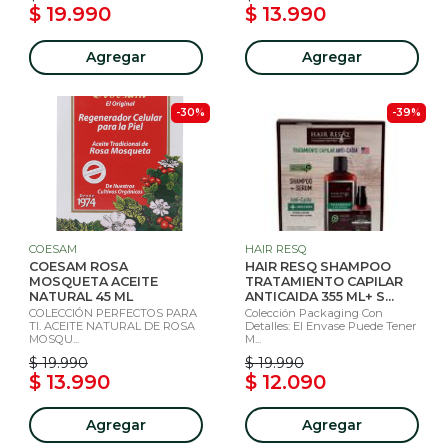
$ 19.990
$ 13.990
Agregar
Agregar
-30%
-39%
COESAM
HAIR RESQ
COESAM ROSA
HAIR RESQ SHAMPOO
MOSQUETA ACEITE
TRATAMIENTO CAPILAR
NATURAL 45 ML
ANTICAIDA 355 ML+ S...
COLECCIÓN PERFECTOS PARA
Colección Packaging Con
TI. ACEITE NATURAL DE ROSA
Detalles: El Envase Puede Tener
MOSQU...
M...
$ 19.990
$ 19.990
$ 13.990
$ 12.090
Agregar
Agregar