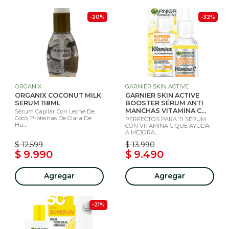
-20%
-32%
ORGANIX
GARNIER SKIN ACTIVE
ORGANIX COCONUT MILK
GARNIER SKIN ACTIVE
SERUM 118ML
BOOSTER SÉRUM ANTI
MANCHAS VITAMINA C...
Sérum Capilar Con Leche De
Coco, Proteínas De Clara De
PERFECTOS PARA TI SÉRUM
Hu...
CON VITAMINA C QUE AYUDA
A MEJORA...
$ 12.599
$ 13.990
$ 9.990
$ 9.490
Agregar
Agregar
-21%