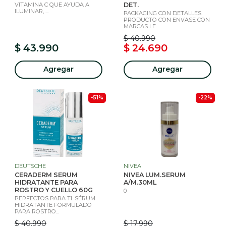
VITAMINA C QUE AYUDA A
DET.
ILUMINAR, ...
PACKAGING CON DETALLES.
PRODUCTO CON ENVASE CON
MARCAS LE...
$ 40.990
$ 43.990
$ 24.690
Agregar
Agregar
-51%
-22%
DEUTSCHE
NIVEA
CERADERM SERUM
NIVEA LUM.SERUM
HIDRATANTE PARA
A/M.30ML
ROSTRO Y CUELLO 60G
0
PERFECTOS PARA TI. SÉRUM
HIDRATANTE FORMULADO
PARA ROSTRO...
$ 40.990
$ 17.990