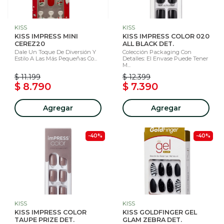
KISS
KISS
KISS IMPRESS MINI
KISS IMPRESS COLOR 020
CEREZ20
ALL BLACK DET.
Dale Un Toque De Diversión Y
Colección Packaging Con
Estilo A Las Más Pequeñas Co...
Detalles: El Envase Puede Tener
M...
$ 11.199
$ 12.399
$ 8.790
$ 7.390
Agregar
Agregar
-40%
-40%
KISS
KISS
KISS IMPRESS COLOR
KISS GOLDFINGER GEL
TAUPE PRIZE DET.
GLAM ZEBRA DET.