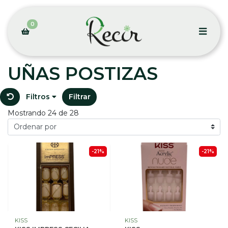
0
UÑAS POSTIZAS
Filtros
Filtrar
Mostrando 24 de 28
-21%
-21%
KISS
KISS