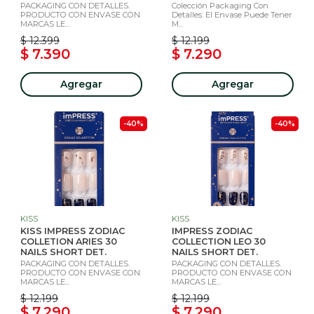
PACKAGING CON DETALLES.
Colección Packaging Con
PRODUCTO CON ENVASE CON
Detalles: El Envase Puede Tener
MARCAS LE...
M...
$ 12.399
$ 12.199
$ 7.390
$ 7.290
Agregar
Agregar
-40%
-40%
KISS
KISS
KISS IMPRESS ZODIAC
IMPRESS ZODIAC
COLLETION ARIES 30
COLLECTION LEO 30
NAILS SHORT DET.
NAILS SHORT DET.
PACKAGING CON DETALLES.
PACKAGING CON DETALLES.
PRODUCTO CON ENVASE CON
PRODUCTO CON ENVASE CON
MARCAS LE...
MARCAS LE...
$ 12.199
$ 12.199
$ 7.290
$ 7.290