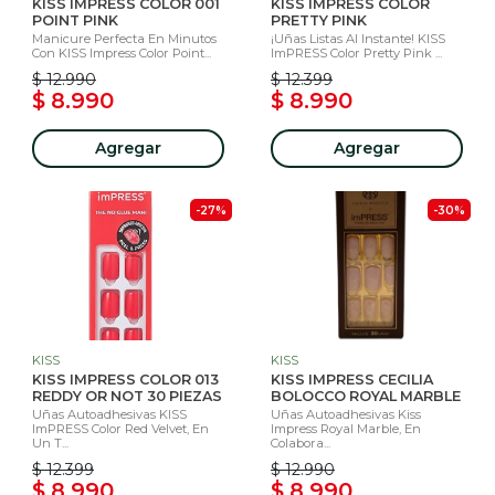
KISS IMPRESS COLOR 001
KISS IMPRESS COLOR
POINT PINK
PRETTY PINK
Manicure Perfecta En Minutos
¡Uñas Listas Al Instante! KISS
Con KISS Impress Color Point...
ImPRESS Color Pretty Pink ...
$ 12.990
$ 12.399
$ 8.990
$ 8.990
Agregar
Agregar
-27%
-30%
KISS
KISS
KISS IMPRESS COLOR 013
KISS IMPRESS CECILIA
REDDY OR NOT 30 PIEZAS
BOLOCCO ROYAL MARBLE
Uñas Autoadhesivas KISS
Uñas Autoadhesivas Kiss
ImPRESS Color Red Velvet, En
Impress Royal Marble, En
Un T...
Colabora...
$ 12.399
$ 12.990
$ 8.990
$ 8.990