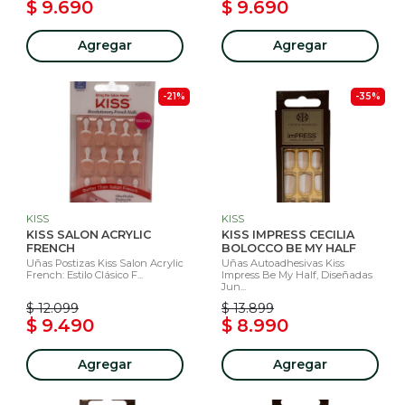
$ 9.690
$ 9.690
Agregar
Agregar
-21%
-35%
KISS
KISS
KISS SALON ACRYLIC
KISS IMPRESS CECILIA
FRENCH
BOLOCCO BE MY HALF
Uñas Postizas Kiss Salon Acrylic
Uñas Autoadhesivas Kiss
French: Estilo Clásico F...
Impress Be My Half, Diseñadas
Jun...
$ 12.099
$ 13.899
$ 9.490
$ 8.990
Agregar
Agregar