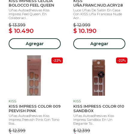
KISS IMPRESS CECILIA
KISS
BOLOCCO FEEL QUEEN
UÑA.FRANC.NUD.ACRY28
Uñas Autoadhesivas Kiss
Luce Uñas De Salón En Casa
Impress Feel Queen, En
Con KISS Uña Francesa Nude
Colaboraci...
Acr...
$ 13.399
$ 12.999
$ 10.490
$ 10.190
Agregar
Agregar
-22%
-22%
KISS
KISS
KISS IMPRESS COLOR 009
KISS IMPRESS COLOR 010
PEEVISH PINK
SANDBOX
Uñas Autoadhesivas Kiss
Uñas Autoadhesivas Kiss
Impress Peevish Pink Con Tono
Impress Sandbox En Un
Ros...
Elegante To...
$ 12.399
$ 12.399