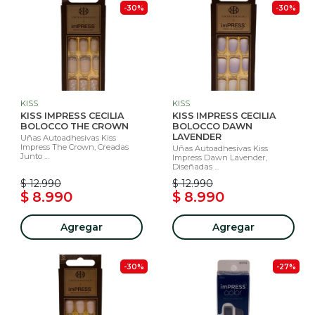
-30%
-30%
KISS
KISS
KISS IMPRESS CECILIA
KISS IMPRESS CECILIA
BOLOCCO THE CROWN
BOLOCCO DAWN
LAVENDER
Uñas Autoadhesivas Kiss
Impress The Crown, Creadas
Uñas Autoadhesivas Kiss
Junto ...
Impress Dawn Lavender,
Diseñadas ...
$ 12.990
$ 12.990
$ 8.990
$ 8.990
Agregar
Agregar
-30%
-27%