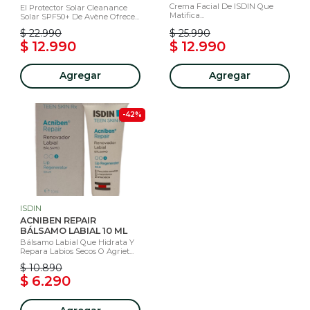
Crema Facial De ISDIN Que
El Protector Solar Cleanance
Matifica...
Solar SPF50+ De Avène Ofrece...
$ 22.990
$ 25.990
$ 12.990
$ 12.990
Agregar
Agregar
-42%
ISDIN
ACNIBEN REPAIR
BÁLSAMO LABIAL 10 ML
Bálsamo Labial Que Hidrata Y
Repara Labios Secos O Agriet...
$ 10.890
$ 6.290