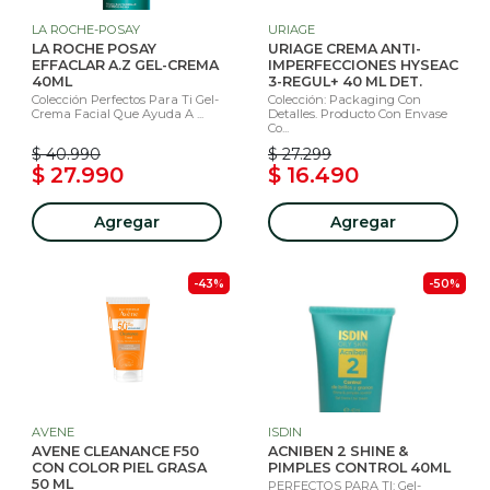
LA ROCHE-POSAY
URIAGE
LA ROCHE POSAY
URIAGE CREMA ANTI-
EFFACLAR A.Z GEL-CREMA
IMPERFECCIONES HYSEAC
40ML
3-REGUL+ 40 ML DET.
Colección Perfectos Para Ti Gel-
Colección: Packaging Con
Crema Facial Que Ayuda A ...
Detalles. Producto Con Envase
Co...
$ 40.990
$ 27.299
$ 27.990
$ 16.490
Agregar
Agregar
-43%
-50%
AVENE
ISDIN
AVENE CLEANANCE F50
ACNIBEN 2 SHINE &
CON COLOR PIEL GRASA
PIMPLES CONTROL 40ML
50 ML
PERFECTOS PARA TI: Gel-