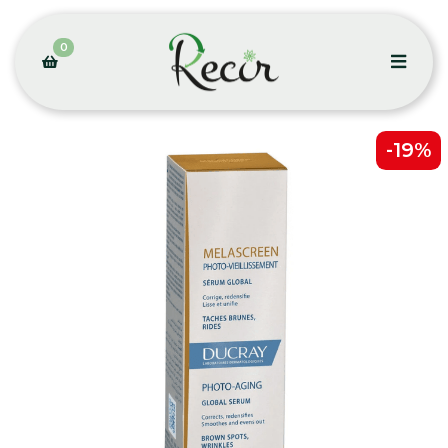
0
-19%