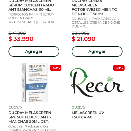
DUCRAY MELASCREEN
DUCRAY CREMA
SÉRUM CONCENTRADO
MELASCREEN
ANTIMANCHAS 30 ML.
FOTOENVEJECIMIENTO
DE NOCHE 50 ML...
PERFECTOS PARA TI SÉRUM
CONCENTRADO
COLECCIÓN: PACKAGING CON
ANTIMANCHAS QUE AYUDA...
DETALLES. CREMA DE NOCHE
QUE AYU...
$ 41.990
$ 34.990
$ 33.990
$ 21.090
Agregar
Agregar
-40%
-39%
DUCRAY
DUCRAY
DUCRAY MELASCREEN
MELASCREEN UV
SPF 50+ FLUIDO ANTI-
F50+CR.40
MANCHAS 50ML DET.
Colección: Packaging Con
Detalles. Producto Con Envase