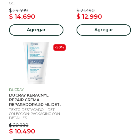
Co...
$ 24.499
$ 21.490
$ 14.690
$ 12.990
Agregar
Agregar
-50%
DUCRAY
DUCRAY KERACNYL
REPAIR CREMA
REPARADORA 50 ML DET.
TEXTO DESTACADO – DET.
COLECCIÓN: PACKAGING CON
DETALLES....
$ 20.990
$ 10.490