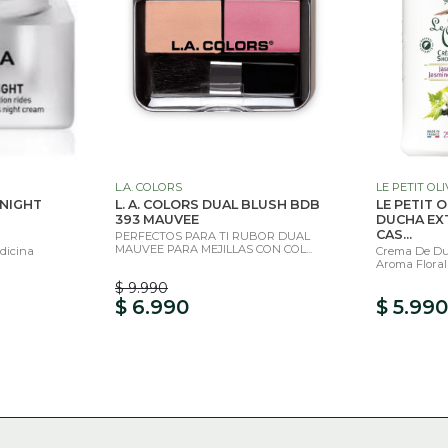
L.A. COLORS
LE PETIT OLI
 NIGHT
L. A. COLORS DUAL BLUSH BDB
LE PETIT 
393 MAUVEE
DUCHA EXT
CAS...
PERFECTOS PARA TI RUBOR DUAL
MAUVEE PARA MEJILLAS CON COL...
dicina
Crema De Du
Aroma Floral 
$ 9.990
$ 6.990
$ 5.990