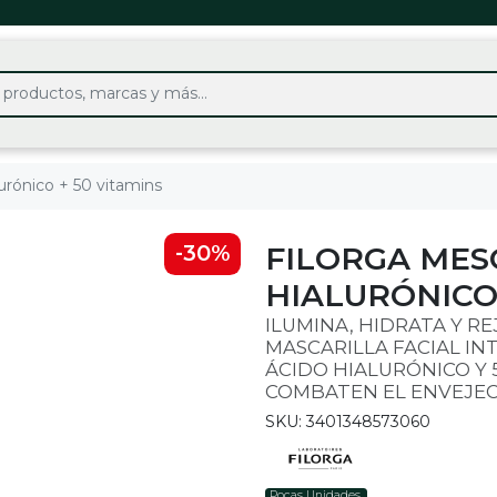
urónico + 50 vitamins
FILORGA MES
-30%
HIALURÓNICO 
ILUMINA, HIDRATA Y R
MASCARILLA FACIAL IN
ÁCIDO HIALURÓNICO Y 
COMBATEN EL ENVEJECI
SKU: 3401348573060
Pocas Unidades.