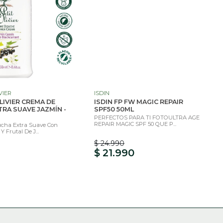
VIER
ISDIN
OLIVIER CREMA DE
ISDIN FP FW MAGIC REPAIR
RA SUAVE JAZMÍN -
SPF50 50ML
PERFECTOS PARA TI FOTOULTRA AGE
REPAIR MAGIC SPF 50 QUE P...
cha Extra Suave Con
Y Frutal De J...
$ 24.990
$ 21.990