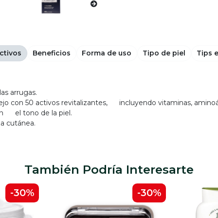
ctivos
Beneficios
Forma de uso
Tipo de piel
Tips 
as arrugas.
 con 50 activos revitalizantes, incluyendo vitaminas, aminoáci
an el tono de la piel.
za cutánea.
También Podría Interesarte
-30%
-30%