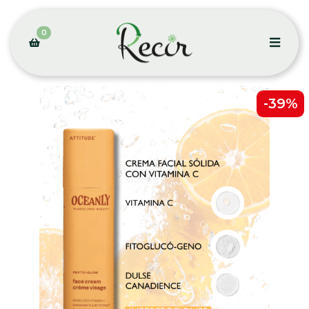
0
-39%