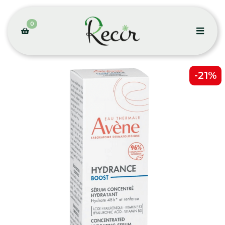
0
-21%