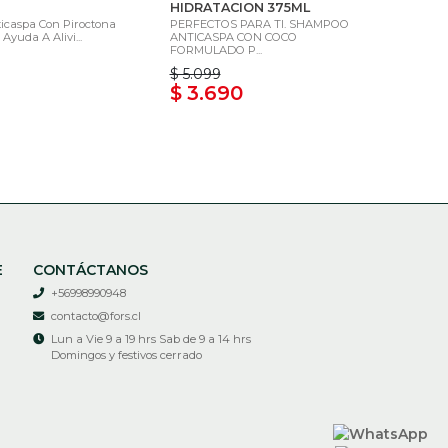
HIDRATACION 375ML
caspa Con Piroctona
PERFECTOS PARA TI. SHAMPOO
yuda A Alivi...
ANTICASPA CON COCO
FORMULADO P...
$ 5.099
$ 3.690
E
CONTÁCTANOS
+56998990948
contacto@fors.cl
Lun a Vie 9 a 19 hrs Sab de 9 a 14 hrs
Domingos y festivos cerrado