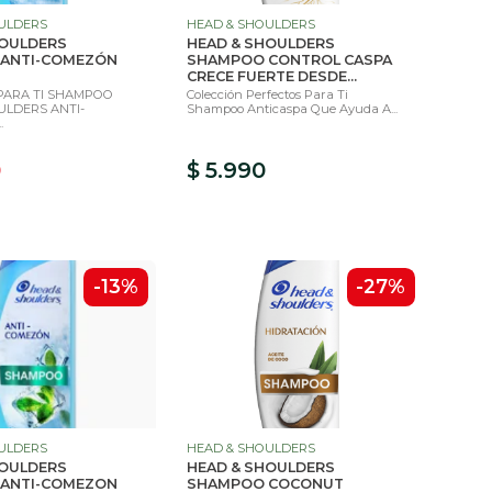
ULDERS
HEAD & SHOULDERS
HOULDERS
HEAD & SHOULDERS
ANTI-COMEZÓN
SHAMPOO CONTROL CASPA
CRECE FUERTE DESDE...
PARA TI SHAMPOO
Colección Perfectos Para Ti
ULDERS ANTI-
Shampoo Anticaspa Que Ayuda A...
.
0
$ 5.990
-13%
-27%
ULDERS
HEAD & SHOULDERS
HOULDERS
HEAD & SHOULDERS
ANTI-COMEZON
SHAMPOO COCONUT