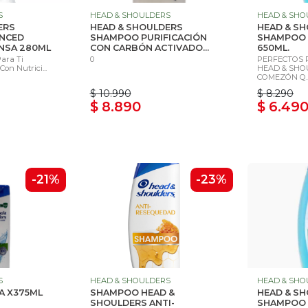
S
HEAD & SHOULDERS
HEAD & SHO
ERS
HEAD & SHOULDERS
HEAD & S
NCED
SHAMPOO PURIFICACIÓN
SHAMPOO 
ENSA 280ML
CON CARBÓN ACTIVADO...
650ML.
Para Ti
0
PERFECTOS 
on Nutrici...
HEAD & SHO
COMEZÓN Q..
$ 10.990
$ 8.290
$ 8.890
$ 6.49
-21%
-23%
S
HEAD & SHOULDERS
HEAD & SHO
A X375ML
SHAMPOO HEAD &
HEAD & S
SHOULDERS ANTI-
SHAMPOO 