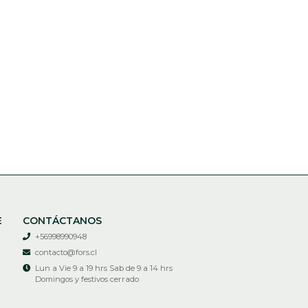
E
CONTÁCTANOS
+56998990948
contacto@fors.cl
Lun a Vie 9 a 19 hrs Sab de 9 a 14 hrs
Domingos y festivos cerrado