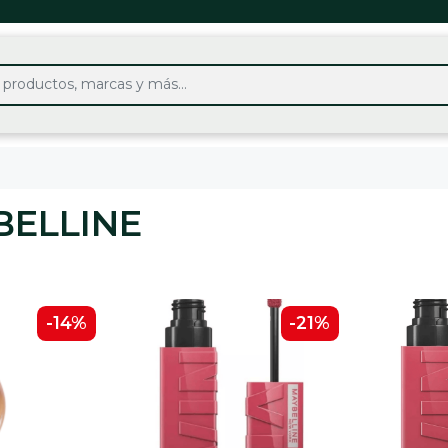
BELLINE
-14%
-21%