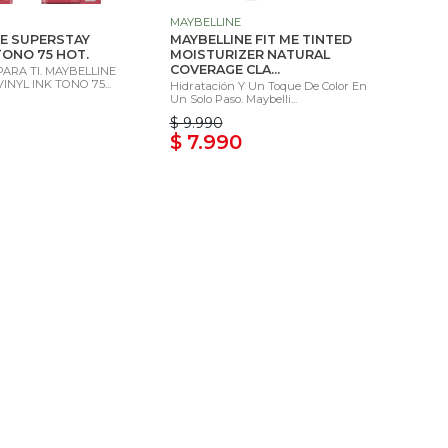
MAYBELLINE
E SUPERSTAY
MAYBELLINE FIT ME TINTED
 TONO 75 HOT.
MOISTURIZER NATURAL
COVERAGE CLA...
ARA TI. MAYBELLINE
NYL INK TONO 75...
Hidratación Y Un Toque De Color En
Un Solo Paso. Maybelli...
$ 9.990
$ 7.990