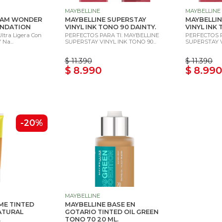
MAYBELLINE
MAYBELLINE
EAM WONDER
MAYBELLINE SUPERSTAY
MAYBELLIN
UNDATION
VINYL INK TONO 90 DAINTY.
VINYL INK
ltra Ligera Con
PERFECTOS PARA TI. MAYBELLINE
PERFECTOS P
Na...
SUPERSTAY VINYL INK TONO 90...
SUPERSTAY VI
$ 11.390
$ 11.390
$ 8.990
$ 8.990
-20%
MAYBELLINE
 ME TINTED
MAYBELLINE BASE EN
ATURAL
GOTARIO TINTED OIL GREEN
.
TONO 70 20 ML.