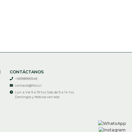
E
CONTÁCTANOS
+56998990948
contacto@fors.cl
Lun a Vie 9 a 19 hrs Sab de 9 a 14 hrs
Domingos y festivos cerrado