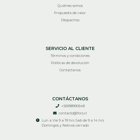
Quiénes somos
Propuesta de valor
Despachos
SERVICIO AL CLIENTE
Términos y condiciones
Políticas de devolución
Contáctanos
CONTÁCTANOS
+56998990948
contacto@fors.cl
Lun a Vie 9 a 19 hrs Sab de 9 a 14 hrs
Domingos y festivos cerrado