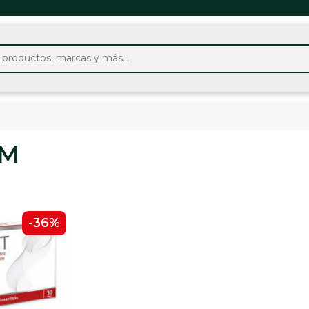
M
-36%