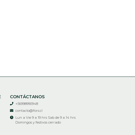
E
CONTÁCTANOS
+56998990948
contacto@fors.cl
Lun a Vie 9 a 19 hrs Sab de 9 a 14 hrs
Domingos y festivos cerrado