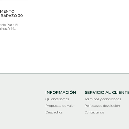
EMENTO
MBARAZO 30
rio Para El
nas Y M...
INFORMACIÓN
SERVICIO AL CLIENT
Quiénes somos
Términos y condiciones
Propuesta de valor
Políticas de devolución
Despachos
Contáctanos