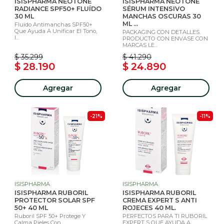
ISISPHARMA NEOTONE
ISISPHARMA NEOTONE
RADIANCE SPF50+ FLUÍDO
SÉRUM INTENSIVO
30 ML
MANCHAS OSCURAS 30
ML ...
Fluido Antimanchas SPF50+
Que Ayuda A Unificar El Tono,
PACKAGING CON DETALLES.
I...
PRODUCTO CON ENVASE CON
MARCAS LE...
$ 35.299
$ 41.290
$ 28.190
$ 24.890
Agregar
Agregar
-21%
-11%
ISISPHARMA
ISISPHARMA
ISISPHARMA RUBORIL
ISISPHARMA RUBORIL
PROTECTOR SOLAR SPF
CREMA EXPERT S ANTI
50+ 40 ML
ROJECES 40 ML.
Ruboril SPF 50+ Protege Y
PERFECTOS PARA TI RUBORIL
Calma Pieles Con
EXPERT S QUE AYUDA A