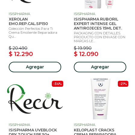
ISISPHARMA
ISISPHARMA
XEROLAN
ISISPHARMA RUBORIL
EMO.REP.CAL.SP150
EXPERT INTENSE GEL
ANTIROJECES 15ML DET.
Colección Perfectos Para Ti
Crema Emoliente Reparadora
PACKAGING CON DETALLES.
Qu...
PRODUCTO CON ENVASE CON
MARCAS LE...
$ 20.490
$ 19.990
$ 12.290
$ 12.090
Agregar
Agregar
-34%
-21%
ISISPHARMA
ISISPHARMA
ISISPHARMA UVEBLOCK
KELOPLAST CRACKS
DRY TOUCH SPF 50+
CREMA REPARADORA