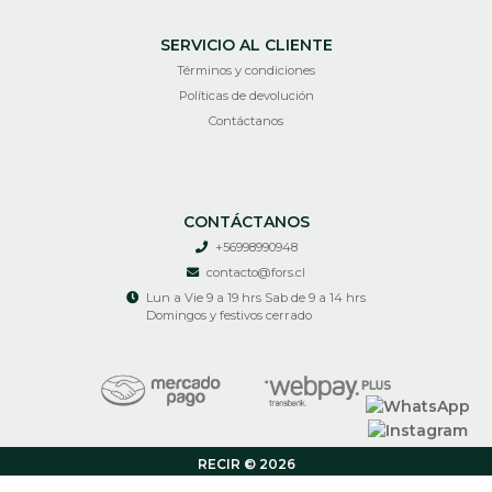
SERVICIO AL CLIENTE
Términos y condiciones
Políticas de devolución
Contáctanos
CONTÁCTANOS
+56998990948
contacto@fors.cl
Lun a Vie 9 a 19 hrs Sab de 9 a 14 hrs
Domingos y festivos cerrado
RECIR © 2026
¿Te gusta mi tienda? Yo vendo con
Bsale