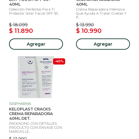
40ML
40ML
Colección Perfectos Para Ti
Crema Reparadora Intensiva
Protector Solar Facial SPF 50...
Que Ayuda A Tratar Grietas Y
P...
$ 18.099
$ 13.990
$ 11.890
$ 10.990
Agregar
Agregar
-40%
ISISPHARMA
KELOPLAST CRACKS
CREMA REPARADORA
40ML DET.
PACKAGING CON DETALLES.
PRODUCTO CON ENVASE CON
MARCAS LE...
$ 13.990