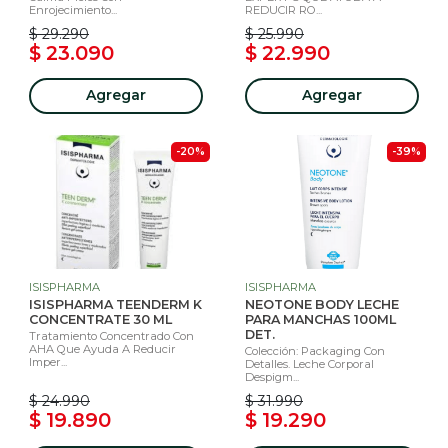
Enrojecimiento...
REDUCIR RO...
$ 29.290
$ 25.990
$ 23.090
$ 22.990
Agregar
Agregar
-20%
-39%
ISISPHARMA
ISISPHARMA
ISISPHARMA TEENDERM K
NEOTONE BODY LECHE
CONCENTRATE 30 ML
PARA MANCHAS 100ML
DET.
Tratamiento Concentrado Con
AHA Que Ayuda A Reducir
Colección: Packaging Con
Imper...
Detalles. Leche Corporal
Despigm...
$ 24.990
$ 31.990
$ 19.890
$ 19.290