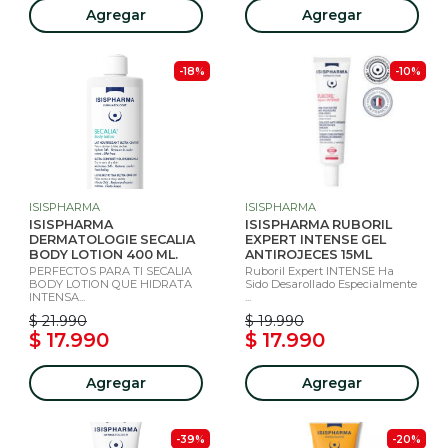
Agregar
Agregar
-18%
-10%
ISISPHARMA
ISISPHARMA
ISISPHARMA
ISISPHARMA RUBORIL
DERMATOLOGIE SECALIA
EXPERT INTENSE GEL
BODY LOTION 400 ML.
ANTIROJECES 15ML
PERFECTOS PARA TI SECALIA
Ruboril Expert INTENSE Ha
BODY LOTION QUE HIDRATA
Sido Desarollado Especialmente
INTENSA...
...
$ 21.990
$ 19.990
$ 17.990
$ 17.990
Agregar
Agregar
-39%
-20%