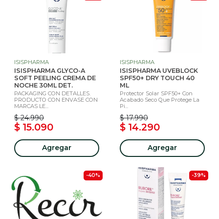
ISISPHARMA
ISISPHARMA
ISISPHARMA GLYCO-A
ISISPHARMA UVEBLOCK
SOFT PEELING CREMA DE
SPF50+ DRY TOUCH 40
NOCHE 30ML DET.
ML
PACKAGING CON DETALLES.
Protector Solar SPF50+ Con
PRODUCTO CON ENVASE CON
Acabado Seco Que Protege La
MARCAS LE...
Pi...
$ 24.990
$ 17.990
$ 15.090
$ 14.290
Agregar
Agregar
-40%
-39%