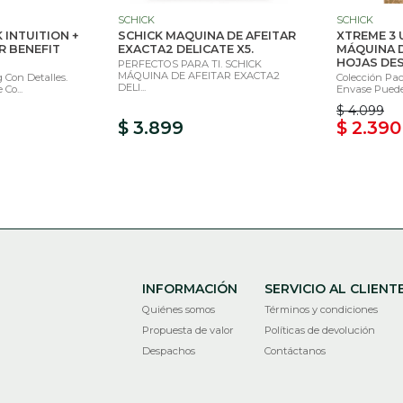
SCHICK
SCHICK
 INTUITION +
SCHICK MAQUINA DE AFEITAR
XTREME 3 
R BENEFIT
EXACTA2 DELICATE X5.
MÁQUINA D
HOJAS DES
PERFECTOS PARA TI. SCHICK
MÁQUINA DE AFEITAR EXACTA2
 Con Detalles.
Colección Pac
DELI...
Co...
Envase Puede 
$ 4.099
$ 3.899
$ 2.390
INFORMACIÓN
SERVICIO AL CLIENT
Quiénes somos
Términos y condiciones
Propuesta de valor
Políticas de devolución
Despachos
Contáctanos