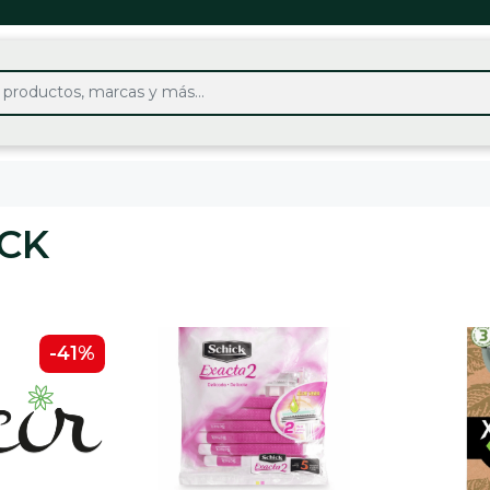
CK
-41%