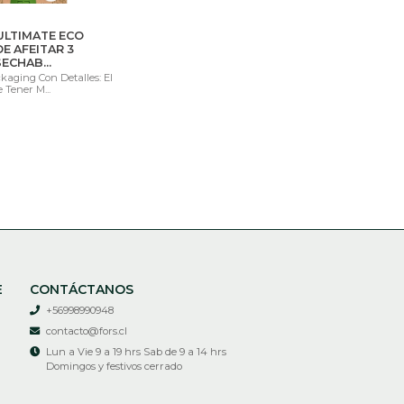
ULTIMATE ECO
E AFEITAR 3
ECHAB...
kaging Con Detalles: El
Tener M...
E
CONTÁCTANOS
+56998990948
contacto@fors.cl
Lun a Vie 9 a 19 hrs Sab de 9 a 14 hrs
Domingos y festivos cerrado