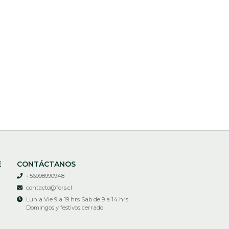
E
CONTÁCTANOS
+56998990948
contacto@fors.cl
Lun a Vie 9 a 19 hrs Sab de 9 a 14 hrs
Domingos y festivos cerrado