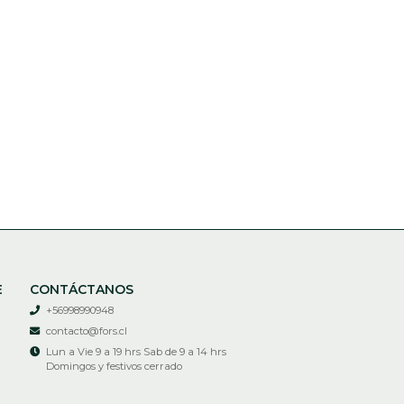
E
CONTÁCTANOS
+56998990948
contacto@fors.cl
Lun a Vie 9 a 19 hrs Sab de 9 a 14 hrs
Domingos y festivos cerrado